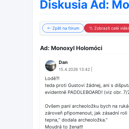
Diskusia Ad: M
Zpět na fórum
Zobrazit celé vlák
Ad: Monoxyl Holomóci
Dan
15.4.2026 13:42 |
Lodě?!
teda proti Gustovi žádnej, ani s dišput
evidentně PADDLEBOARD! (viz obr. 7/2
Ovšem paní archeoložku bych na rukách
zároveň připomenout, jak zásadní roli 
tepna,“ dodala archeoložka."
Moudrá to žena!!!