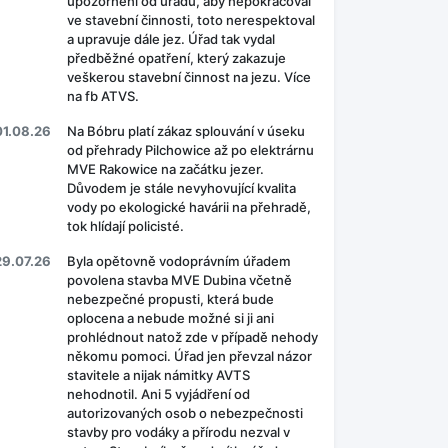
upozornění od úřadů, aby nepokračoval
ve stavební činnosti, toto nerespektoval
a upravuje dále jez. Úřad tak vydal
předběžné opatření, který zakazuje
veškerou stavební činnost na jezu. Více
na fb ATVS.
01.08.26
Na Bóbru platí zákaz splouvání v úseku
od přehrady Pilchowice až po elektrárnu
MVE Rakowice na začátku jezer.
Důvodem je stále nevyhovující kvalita
vody po ekologické havárii na přehradě,
tok hlídají policisté.
29.07.26
Byla opětovně vodoprávním úřadem
povolena stavba MVE Dubina včetně
nebezpečné propusti, která bude
oplocena a nebude možné si ji ani
prohlédnout natož zde v případě nehody
někomu pomoci. Úřad jen převzal názor
stavitele a nijak námitky AVTS
nehodnotil. Ani 5 vyjádření od
autorizovaných osob o nebezpečnosti
stavby pro vodáky a přírodu nezval v