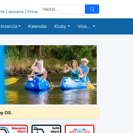
ník
|
skúsený
|
Firma
Inzercia
Kalendar
Kluby
Více...
ny OS.