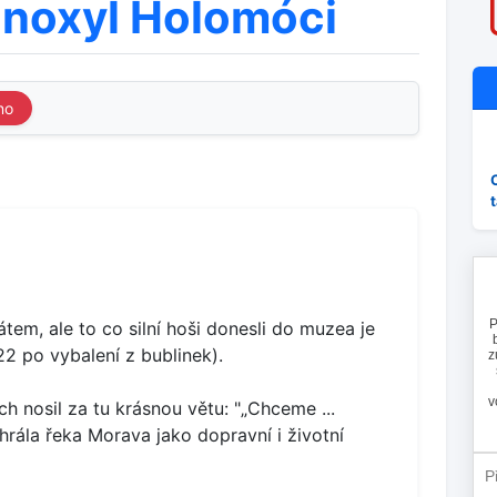
onoxyl Holomóci
no
átem, ale to co silní hoši donesli do muzea je
2 po vybalení z bublinek).
 nosil za tu krásnou větu: "„Chceme ...
hrála řeka Morava jako dopravní i životní