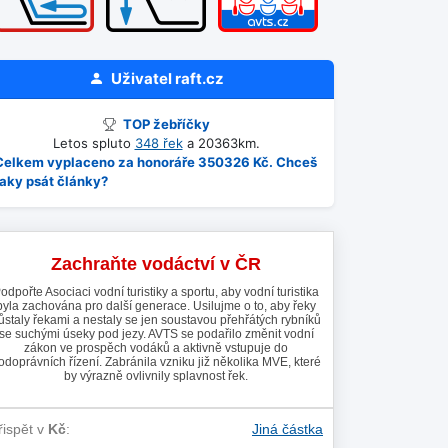
Uživatel
raft.cz
TOP žebříčky
Letos spluto
348 řek
a 20363km.
Celkem vyplaceno za honoráře 350326 Kč. Chceš
taky psát články?