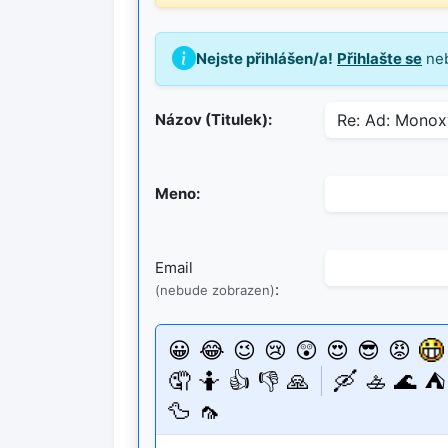
Nejste přihlášen/a!
Přihlašte se
ne
Názov (Titulek):
Meno:
Email
:
(nebude zobrazen)
😀
😂
😉
😢
😲
😍
😎
😡
🤦
🤷
👍
👎
🙏
🛶
🚣
🌊
⛺
🦆
🦟