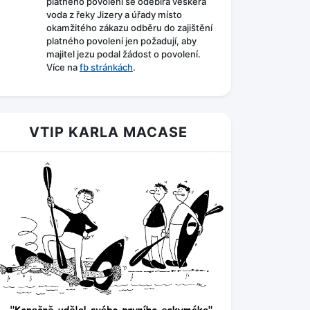
platného povolení se odebírá veškerá
voda z řeky Jizery a úřady místo
okamžitého zákazu odběru do zajištění
platného povolení jen požadují, aby
majitel jezu podal žádost o povolení.
Více na
fb stránkách
.
VTIP KARLA MACASE