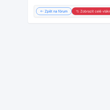
Zpět na fórum
Zobrazit celé vlák