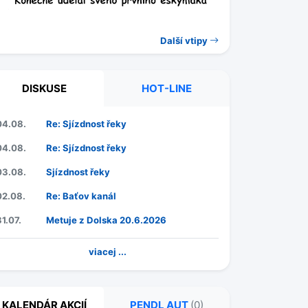
Další vtipy
DISKUSE
HOT-LINE
04.08.
Re: Sjízdnost řeky
04.08.
Re: Sjízdnost řeky
03.08.
Sjízdnost řeky
02.08.
Re: Baťov kanál
31.07.
Metuje z Dolska 20.6.2026
viacej ...
KALENDÁR AKCIÍ
PENDL AUT
(0)