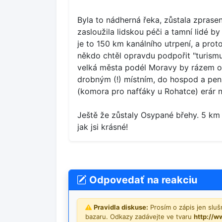
Byla to nádherná řeka, zůstala zprase
zasloužila lidskou péči a tamní lidé b
je to 150 km kanálního utrpení, a prot
někdo chtěl opravdu podpořit "turismus
velká města podél Moravy by rázem oži
drobným (!) místním, do hospod a pen
(komora pro nafťáky u Rohatce) erár na
Ještě že zůstaly Osypané břehy. 5 km r
jak jsi krásné!
Odpovedať na reakciu
Pravidla diskuse:
Prosím o zápis jen slu
bazaru. Odkazy zadávejte ve tvaru
http://w