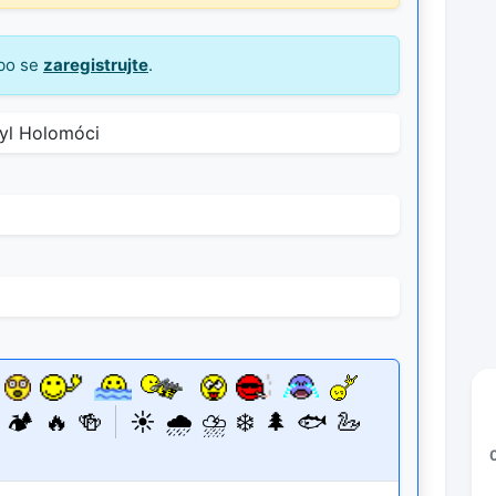
bo se
zaregistrujte
.
🏕️
🔥
🍻
☀️
🌧️
⛈️
❄️
🌲
🐟
🦢