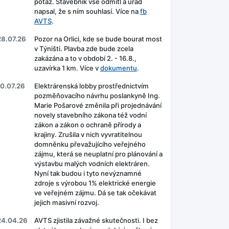
potaz. Stavebník vše odmítl a úřad
napsal, že s ním souhlasí. Více na
fb
AVTS
.
28.07.26
Pozor na Orlici, kde se bude bourat most
v Týništi. Plavba zde bude zcela
zakázána a to v období 2. - 16.8.,
uzavírka 1 km. Více v
dokumentu
.
10.07.26
Elektrárenská lobby prostřednictvím
pozměňovacího návrhu poslankyně Ing.
Marie Pošarové změnila při projednávání
novely stavebního zákona též vodní
zákon a zákon o ochraně přírody a
krajiny. Zrušila v nich vyvratitelnou
domněnku převažujícího veřejného
zájmu, která se neuplatní pro plánování a
výstavbu malých vodních elektráren.
Nyní tak budou i tyto nevýznamné
zdroje s výrobou 1% elektrické energie
ve veřejném zájmu. Dá se tak očekávat
jejich masivní rozvoj.
24.04.26
AVTS zjistila závažné skutečnosti. I bez