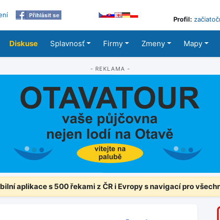
ení
Profil:
začiatoč
Diskuse
Splavnosť
Firmy
Zmeny
Mapy
- REKLAMA -
ilní aplikace s 500 řekami z ČR i Evropy s navigací pro všech