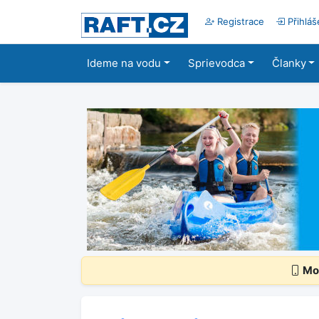
Registrace
Přihláš
Ideme na vodu
Sprievodca
Članky
Mob