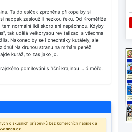
nina. Ta do esíček zprzněná příkopa by si
y si naopak zasloužili hezkou řeku. Od Kroměříže
o tam normální lidi skoro ani nepáchnou. Kdyby
", tak udělá velkorysou revitalizaci a všechna
la. Nakonec by se i chechtáky kutálely, ale
ziónů! Na druhou stranu na mrhání peněž
jde kuráž, to zas jako jo.
ajského pomilování s říční krajinou ... ó móře,
šných diskusních příspěvků bez komerčních nabídek a
ww.neco.cz
.