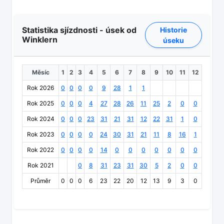
Statistika sjízdnosti - úsek od
Historie
Winklern
úseku
Měsíc
1
2
3
4
5
6
7
8
9
10
11
12
Rok 2026
0
0
0
0
9
28
1
1
Rok 2025
0
0
0
4
27
28
26
11
25
2
0
0
Rok 2024
0
0
0
23
31
21
31
12
22
31
1
0
Rok 2023
0
0
0
0
24
30
31
21
11
8
16
1
Rok 2022
0
0
0
0
14
0
0
0
0
0
0
0
Rok 2021
0
8
31
23
31
30
5
2
0
0
Průměr
0
0
0
6
23
22
20
12
13
9
3
0