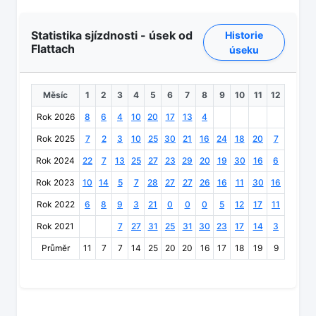
Statistika sjízdnosti - úsek od
Historie
Flattach
úseku
Měsíc
1
2
3
4
5
6
7
8
9
10
11
12
Rok 2026
8
6
4
10
20
17
13
4
Rok 2025
7
2
3
10
25
30
21
16
24
18
20
7
Rok 2024
22
7
13
25
27
23
29
20
19
30
16
6
Rok 2023
10
14
5
7
28
27
27
26
16
11
30
16
Rok 2022
6
8
9
3
21
0
0
0
5
12
17
11
Rok 2021
7
27
31
25
31
30
23
17
14
3
Průměr
11
7
7
14
25
20
20
16
17
18
19
9