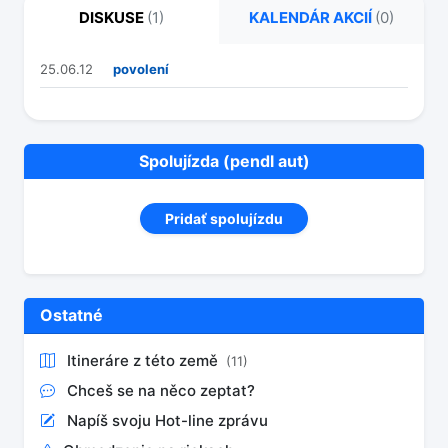
DISKUSE
(1)
KALENDÁR AKCIÍ
(0)
25.06.12
povolení
Spolujízda (pendl aut)
Pridať spolujízdu
Ostatné
Itineráre z této země
(11)
Chceš se na něco zeptat?
Napíš svoju Hot-line zprávu