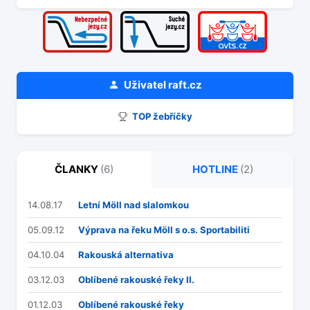
Uživatel
raft.cz
TOP žebříčky
ČLANKY
(6)
HOTLINE
(2)
14.08.17
Letní Möll nad slalomkou
05.09.12
Výprava na řeku Möll s o.s. Sportabiliti
04.10.04
Rakouská alternativa
03.12.03
Oblíbené rakouské řeky II.
01.12.03
Oblíbené rakouské řeky