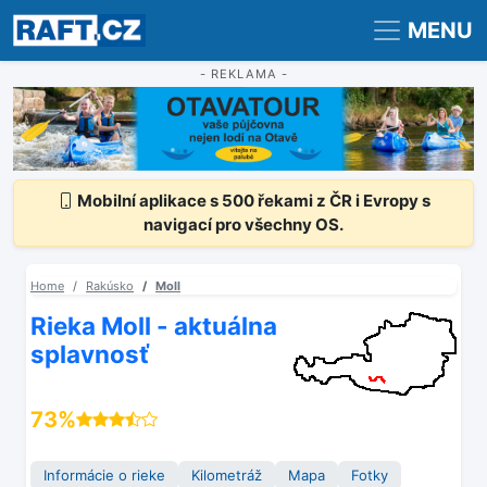
Registrace
Přihlášení
MENU
- REKLAMA -
Mobilní aplikace s 500 řekami z ČR i Evropy s
navigací pro všechny OS.
Home
Rakúsko
Moll
Rieka Moll - aktuálna
splavnosť
73%
Informácie o rieke
Kilometráž
Mapa
Fotky