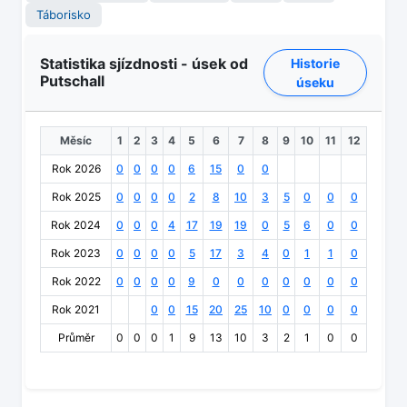
Táborisko
Statistika sjízdnosti - úsek od
Historie
Putschall
úseku
Měsíc
1
2
3
4
5
6
7
8
9
10
11
12
Rok 2026
0
0
0
0
6
15
0
0
Rok 2025
0
0
0
0
2
8
10
3
5
0
0
0
Rok 2024
0
0
0
4
17
19
19
0
5
6
0
0
Rok 2023
0
0
0
0
5
17
3
4
0
1
1
0
Rok 2022
0
0
0
0
9
0
0
0
0
0
0
0
Rok 2021
0
0
15
20
25
10
0
0
0
0
Průměr
0
0
0
1
9
13
10
3
2
1
0
0