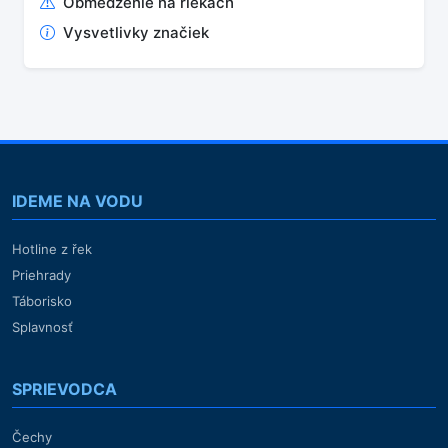
Obmedzenie na riekach
Vysvetlivky značiek
IDEME NA VODU
Hotline z řek
Priehrady
Táborisko
Splavnosť
SPRIEVODCA
Čechy