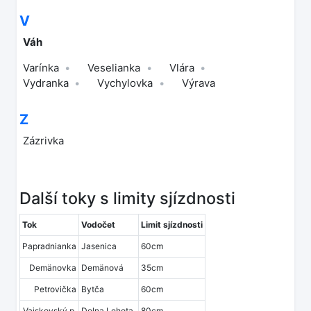
V
Váh
Varínka
Veselianka
Vlára
Vydranka
Vychylovka
Výrava
Z
Zázrivka
Další toky s limity sjízdnosti
Tok
Vodočet
Limit sjízdnosti
Papradnianka
Jasenica
60cm
Demänovka
Demänová
35cm
Petrovička
Bytča
60cm
Vajskovský p.
Dolna Lehota
80cm