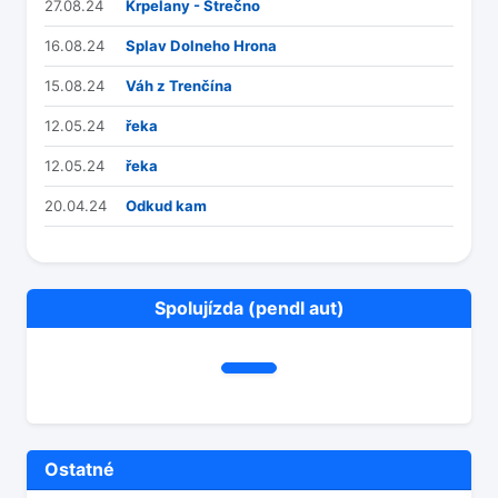
27.08.24
Krpelany - Strečno
16.08.24
Splav Dolneho Hrona
15.08.24
Váh z Trenčína
12.05.24
řeka
12.05.24
řeka
20.04.24
Odkud kam
Spolujízda (pendl aut)
Ostatné