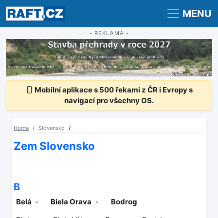
Registrace
Přihlášení
MENU
- REKLAMA -
Mobilní aplikace s 500 řekami z ČR i Evropy s
navigací pro všechny OS.
Home
Slovensko
Zem Slovensko
B
Belá
Biela Orava
Bodrog