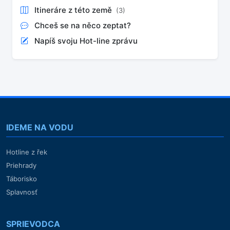
Itineráre z této země
(3)
Chceš se na něco zeptat?
Napíš svoju Hot-line zprávu
IDEME NA VODU
Hotline z řek
Priehrady
Táborisko
Splavnosť
SPRIEVODCA