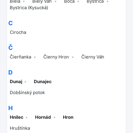
Biela
Biely Váh
Boca
Bystrica
Bystrica (Kysucká)
C
Cirocha
Č
Čierňanka
Čierny Hron
Čierny Váh
D
Dunaj
Dunajec
Dobšínský potok
H
Hnilec
Hornád
Hron
Hruštínka