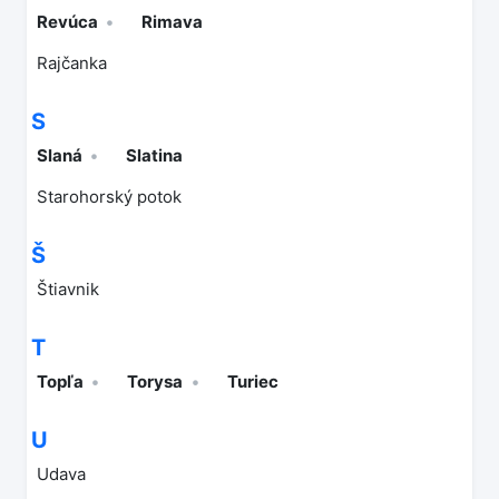
Revúca
Rimava
Rajčanka
S
Slaná
Slatina
Starohorský potok
Š
Štiavnik
T
Topľa
Torysa
Turiec
U
Udava