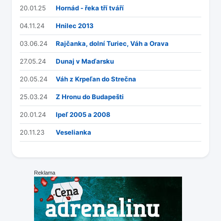
20.01.25
Hornád - řeka tří tváří
04.11.24
Hnilec 2013
03.06.24
Rajčanka, dolní Turiec, Váh a Orava
27.05.24
Dunaj v Maďarsku
20.05.24
Váh z Krpeľan do Strečna
25.03.24
Z Hronu do Budapešti
20.01.24
Ipeľ 2005 a 2008
20.11.23
Veselianka
Reklama