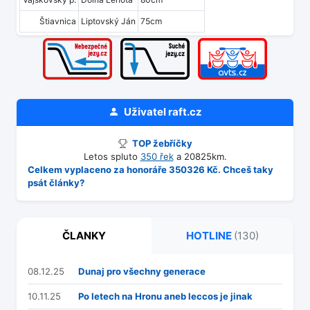
Štiavnica
Liptovský Ján
75cm
Uživatel
raft.cz
TOP žebříčky
Letos spluto
350 řek
a 20825km.
Celkem vyplaceno za honoráře 350326 Kč. Chceš taky
psát články?
ČLANKY
HOTLINE
(130)
08.12.25
Dunaj pro všechny generace
10.11.25
Po letech na Hronu aneb leccos je jinak