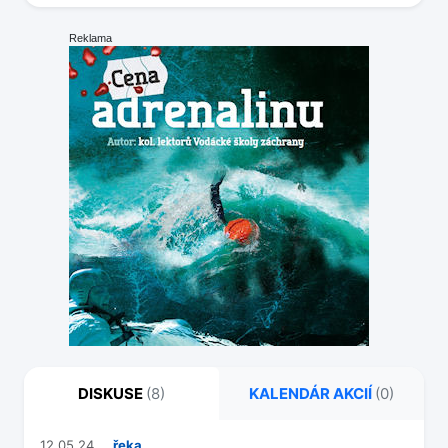
Reklama
DISKUSE
(8)
KALENDÁR AKCIÍ
(0)
12.05.24
řeka