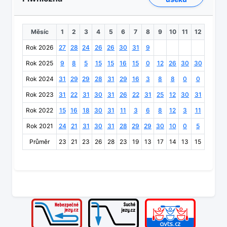
Měsíc
1
2
3
4
5
6
7
8
9
10
11
12
Rok 2026
27
28
24
26
26
30
31
9
Rok 2025
9
8
5
15
15
16
15
0
12
26
30
30
Rok 2024
31
29
29
28
31
29
16
3
8
8
0
0
Rok 2023
31
22
31
30
31
26
22
31
25
12
30
31
Rok 2022
15
16
18
30
31
11
3
6
8
12
3
11
Rok 2021
24
21
31
30
31
28
29
29
30
10
0
5
Průměr
23
21
23
26
28
23
19
13
17
14
13
15