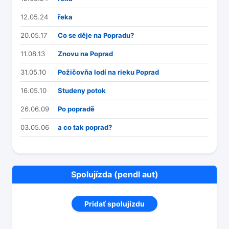
12.05.24
řeka
20.05.17
Co se děje na Popradu?
11.08.13
Znovu na Poprad
31.05.10
Požičovňa lodí na rieku Poprad
16.05.10
Studeny potok
26.06.09
Po popradě
03.05.06
a co tak poprad?
Spolujízda (pendl aut)
Pridať spolujízdu