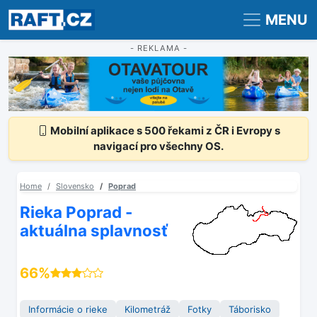
Registrace
Přihlášení
MENU
- REKLAMA -
Mobilní aplikace s 500 řekami z ČR i Evropy s
navigací pro všechny OS.
Home
Slovensko
Poprad
Rieka Poprad -
aktuálna splavnosť
66%
Informácie o rieke
Kilometráž
Fotky
Táborisko