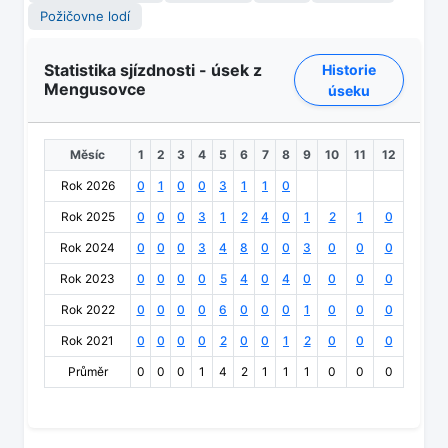
Požičovne lodí
Statistika sjízdnosti - úsek z
Historie
Mengusovce
úseku
Měsíc
1
2
3
4
5
6
7
8
9
10
11
12
Rok 2026
0
1
0
0
3
1
1
0
Rok 2025
0
0
0
3
1
2
4
0
1
2
1
0
Rok 2024
0
0
0
3
4
8
0
0
3
0
0
0
Rok 2023
0
0
0
0
5
4
0
4
0
0
0
0
Rok 2022
0
0
0
0
6
0
0
0
1
0
0
0
Rok 2021
0
0
0
0
2
0
0
1
2
0
0
0
Průměr
0
0
0
1
4
2
1
1
1
0
0
0