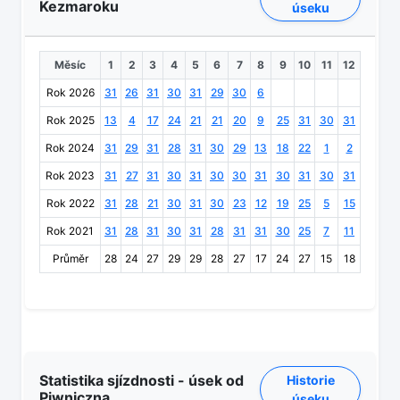
Kezmaroku
úseku
Měsíc
1
2
3
4
5
6
7
8
9
10
11
12
Rok 2026
31
26
31
30
31
29
30
6
Rok 2025
13
4
17
24
21
21
20
9
25
31
30
31
Rok 2024
31
29
31
28
31
30
29
13
18
22
1
2
Rok 2023
31
27
31
30
31
30
30
31
30
31
30
31
Rok 2022
31
28
21
30
31
30
23
12
19
25
5
15
Rok 2021
31
28
31
30
31
28
31
31
30
25
7
11
Průměr
28
24
27
29
29
28
27
17
24
27
15
18
Statistika sjízdnosti - úsek od
Historie
Piwniczna
úseku