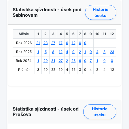
Statistika sjízdnosti - úsek pod
Historie
Sabinovem
úseku
Měsíc
1
2
3
4
5
6
7
8
9
10
11
12
Rok 2026
21
23
27
17
6
12
0
0
Rok 2025
1
5
8
12
4
9
2
1
0
4
8
23
Rok 2024
1
29
31
27
2
23
6
0
7
1
0
0
Průměr
8
19
22
19
4
15
3
0
4
2
4
12
Statistika sjízdnosti - úsek od
Historie
Prešova
úseku