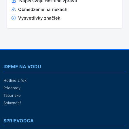
Napíš svoju Hot-line zprávu
Obmedzenie na riekach
Vysvetlivky značiek
IDEME NA VODU
Hotline z řek
Priehrady
Táborisko
Splavnosť
SPRIEVODCA