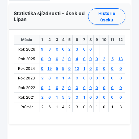
Statistika sjízdnosti - úsek od
Historie
Lipan
úseku
Měsíc
1
2
3
4
5
6
7
8
9
10
11
12
Rok 2026
9
3
0
6
2
3
0
0
Rok 2025
0
0
0
2
0
4
0
0
0
2
5
13
Rok 2024
0
19
5
5
0
10
1
0
3
0
0
0
Rok 2023
2
8
0
1
4
0
0
0
0
0
0
0
Rok 2022
0
1
0
2
0
0
0
0
0
0
0
0
Rok 2021
2
6
1
5
5
0
1
0
0
0
0
0
Průměr
2
6
1
4
2
3
0
0
1
0
1
3