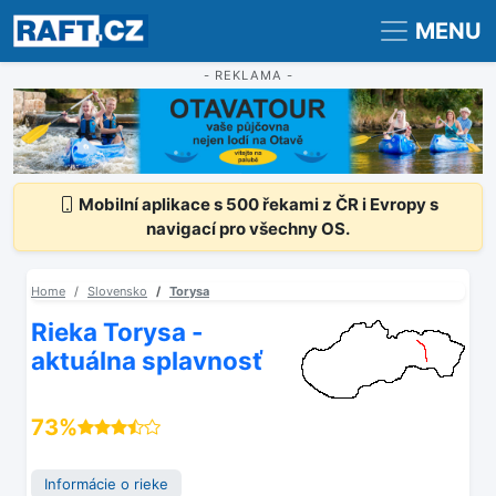
Registrace
Přihlášení
MENU
- REKLAMA -
Mobilní aplikace s 500 řekami z ČR i Evropy s
navigací pro všechny OS.
Home
Slovensko
Torysa
Rieka Torysa -
aktuálna splavnosť
73%
Informácie o rieke