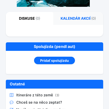
DISKUSE
(0)
KALENDÁR AKCIÍ
(0)
Spolujízda (pendl aut)
Pridať spolujízdu
Ostatné
Itineráre z této země
(3)
Chceš se na něco zeptat?