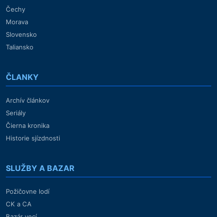
Čechy
Morava
Slovensko
Taliansko
ČLANKY
Archív článkov
Seriály
Čierna kronika
Historie sjízdnosti
SLUŽBY A BAZAR
Požičovne lodí
CK a CA
Bazár vecí