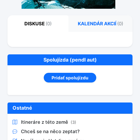
DISKUSE
(0)
KALENDÁR AKCIÍ
(0)
Spolujízda (pendl aut)
Pridať spolujízdu
Ostatné
Itineráre z této země
(3)
Chceš se na něco zeptat?