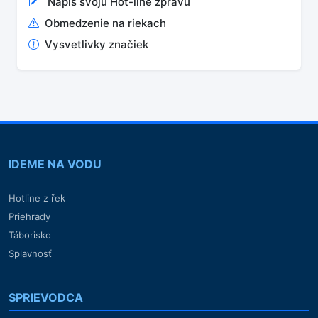
Napíš svoju Hot-line zprávu
Obmedzenie na riekach
Vysvetlivky značiek
IDEME NA VODU
Hotline z řek
Priehrady
Táborisko
Splavnosť
SPRIEVODCA