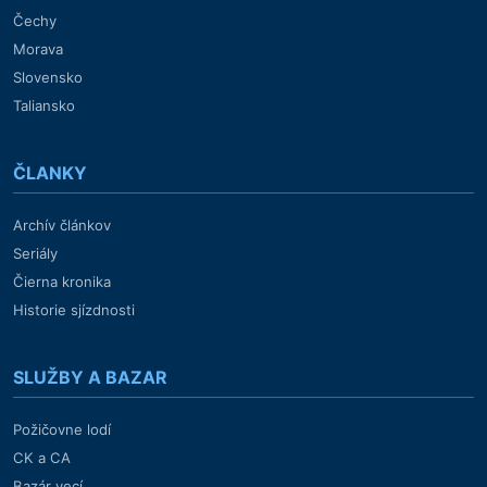
Čechy
Morava
Slovensko
Taliansko
ČLANKY
Archív článkov
Seriály
Čierna kronika
Historie sjízdnosti
SLUŽBY A BAZAR
Požičovne lodí
CK a CA
Bazár vecí