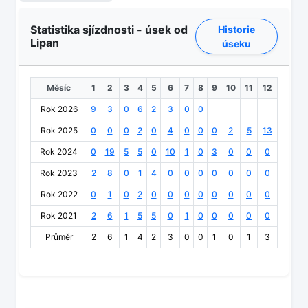
Statistika sjízdnosti - úsek od
Historie
Lipan
úseku
Měsíc
1
2
3
4
5
6
7
8
9
10
11
12
Rok 2026
9
3
0
6
2
3
0
0
Rok 2025
0
0
0
2
0
4
0
0
0
2
5
13
Rok 2024
0
19
5
5
0
10
1
0
3
0
0
0
Rok 2023
2
8
0
1
4
0
0
0
0
0
0
0
Rok 2022
0
1
0
2
0
0
0
0
0
0
0
0
Rok 2021
2
6
1
5
5
0
1
0
0
0
0
0
Průměr
2
6
1
4
2
3
0
0
1
0
1
3