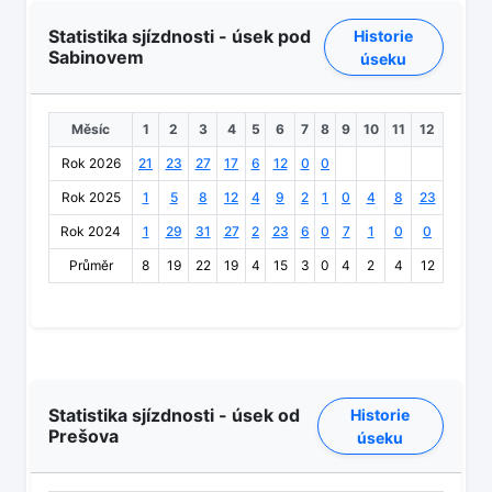
Statistika sjízdnosti - úsek pod
Historie
Sabinovem
úseku
Měsíc
1
2
3
4
5
6
7
8
9
10
11
12
Rok 2026
21
23
27
17
6
12
0
0
Rok 2025
1
5
8
12
4
9
2
1
0
4
8
23
Rok 2024
1
29
31
27
2
23
6
0
7
1
0
0
Průměr
8
19
22
19
4
15
3
0
4
2
4
12
Statistika sjízdnosti - úsek od
Historie
Prešova
úseku