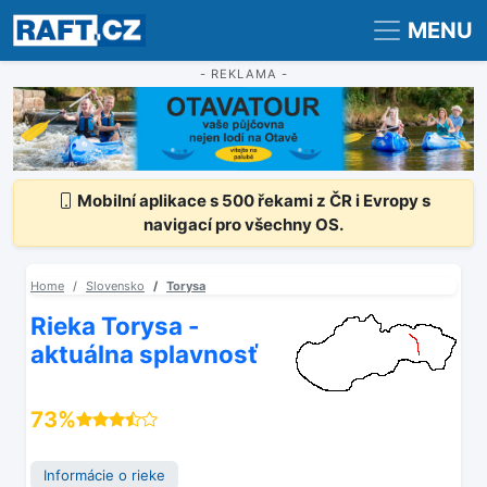
Registrace
Přihlášení
MENU
- REKLAMA -
Mobilní aplikace s 500 řekami z ČR i Evropy s
navigací pro všechny OS.
Home
Slovensko
Torysa
Rieka Torysa -
aktuálna splavnosť
73%
Informácie o rieke