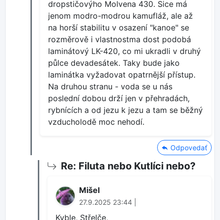
dropstičovýho Molvena 430. Sice má
jenom modro-modrou kamufláž, ale až
na horší stabilitu v osazení "kanoe" se
rozměrově i vlastnostma dost podobá
laminátový LK-420, co mi ukradli v druhý
půlce devadesátek. Taky bude jako
laminátka vyžadovat opatrnější přístup.
Na druhou stranu - voda se u nás
poslední dobou drží jen v přehradách,
rybnících a od jezu k jezu a tam se běžný
vzducholodě moc nehodí.
Odpovedať
Re: Filuta nebo Kutlíci nebo?
Mišel
27.9.2025 23:44 |
Kyble, Střelče,