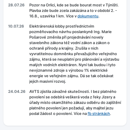
28.07.26
Pozor na Orlici, kde se bude bourat most v Týništi.
Plavba zde bude zcela zakázána a to v období 2. -
16.8., uzavírka 1 km. Více v
dokumentu
.
10.07.26
Elektrárenská lobby prostřednictvím
pozměňovacího návrhu poslankyně Ing. Marie
Pošarové změnila při projednávání novely
stavebního zákona též vodní zákon a zákon o
ochraně přírody a krajiny. Zrušila v nich
vyvratitelnou domněnku převažujícího veřejného
zájmu, která se neuplatní pro plánování a výstavbu
malých vodních elektráren. Nyní tak budou i tyto
nevýznamné zdroje s výrobou 1% elektrické
energie ve veřejném zájmu. Dá se tak očekávat
jejich masivní rozvoj.
24.04.26
AVTS zjistila závažné skutečnosti. I bez platného
povolení se odebírá veškerá voda z řeky Jizery a
úřady místo okamžitého zákazu odběru do zajištění
platného povolení jen požadují, aby majitel jezu
podal žádost o povolení. Více na
fb stránkách
.