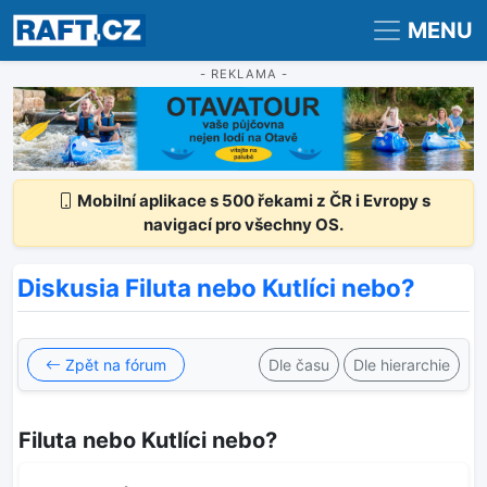
Registrace
Přihlášení
MENU
- REKLAMA -
Mobilní aplikace s 500 řekami z ČR i Evropy s
navigací pro všechny OS.
Diskusia Filuta nebo Kutlíci nebo?
Zpět na fórum
Dle času
Dle hierarchie
Filuta nebo Kutlíci nebo?