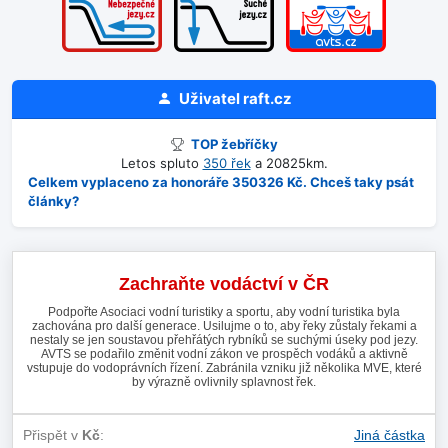
Uživatel
raft.cz
TOP žebříčky
Letos spluto
350 řek
a 20825km.
Celkem vyplaceno za honoráře 350326 Kč. Chceš taky psát
články?