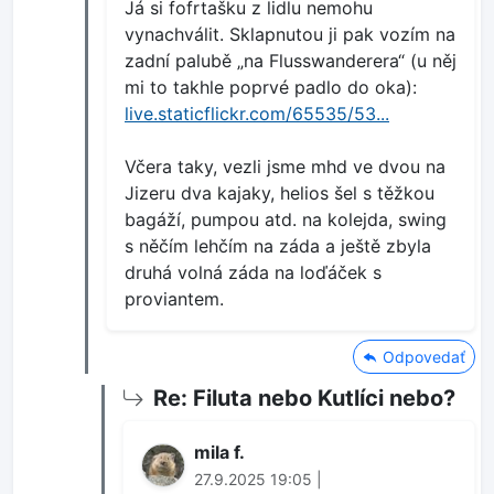
Já si fofrtašku z lidlu nemohu
vynachválit. Sklapnutou ji pak vozím na
zadní palubě „na Flusswanderera“ (u něj
mi to takhle poprvé padlo do oka):
live.staticflickr.com/65535/53...
Včera taky, vezli jsme mhd ve dvou na
Jizeru dva kajaky, helios šel s těžkou
bagáží, pumpou atd. na kolejda, swing
s něčím lehčím na záda a ještě zbyla
druhá volná záda na loďáček s
proviantem.
Odpovedať
Re: Filuta nebo Kutlíci nebo?
mila f.
27.9.2025 19:05 |