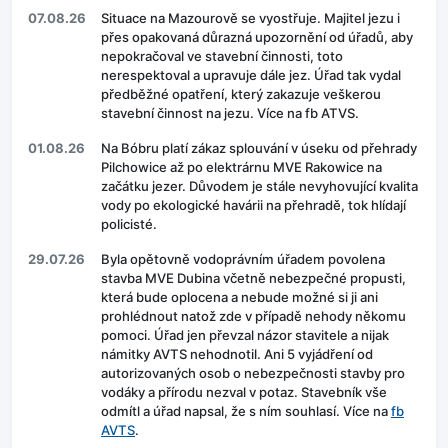
07.08.26
Situace na Mazourově se vyostřuje. Majitel jezu i
přes opakovaná důrazná upozornění od úřadů, aby
nepokračoval ve stavební činnosti, toto
nerespektoval a upravuje dále jez. Úřad tak vydal
předběžné opatření, který zakazuje veškerou
stavební činnost na jezu. Více na fb ATVS.
01.08.26
Na Bóbru platí zákaz splouvání v úseku od přehrady
Pilchowice až po elektrárnu MVE Rakowice na
začátku jezer. Důvodem je stále nevyhovující kvalita
vody po ekologické havárii na přehradě, tok hlídají
policisté.
29.07.26
Byla opětovně vodoprávním úřadem povolena
stavba MVE Dubina včetně nebezpečné propusti,
která bude oplocena a nebude možné si ji ani
prohlédnout natož zde v případě nehody někomu
pomoci. Úřad jen převzal názor stavitele a nijak
námitky AVTS nehodnotil. Ani 5 vyjádření od
autorizovaných osob o nebezpečnosti stavby pro
vodáky a přírodu nezval v potaz. Stavebník vše
odmítl a úřad napsal, že s ním souhlasí. Více na
fb
AVTS
.