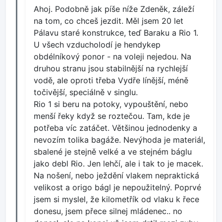
Ahoj. Podobně jak píše níže Zdeněk, záleží
na tom, co chceš jezdit. Měl jsem 20 let
Pálavu staré konstrukce, teď Baraku a Rio 1.
U všech vzducholodí je hendykep
obdélníkový ponor - na voleji nejedou. Na
druhou stranu jsou stabilnější na rychlejší
vodě, ale oproti třeba Vydře línější, méně
točivější, speciálně v singlu.
Rio 1 si beru na potoky, vypouštění, nebo
menší řeky když se roztečou. Tam, kde je
potřeba víc zatáčet. Většinou jednodenky a
nevozím tolika bagáže. Nevýhoda je materiál,
sbalené je stejně velké a ve stejném báglu
jako debl Rio. Jen lehčí, ale i tak to je macek.
Na nošení, nebo ježdění vlakem nepraktická
velikost a origo bágl je nepoužitelný. Poprvé
jsem si myslel, že kilometřík od vlaku k řece
donesu, jsem přece silnej mládenec.. no