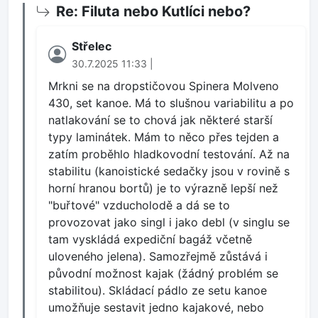
Re: Filuta nebo Kutlíci nebo?
Střelec
30.7.2025 11:33 |
Mrkni se na dropstičovou Spinera Molveno
430, set kanoe. Má to slušnou variabilitu a po
natlakování se to chová jak některé starší
typy laminátek. Mám to něco přes tejden a
zatím proběhlo hladkovodní testování. Až na
stabilitu (kanoistické sedačky jsou v rovině s
horní hranou bortů) je to výrazně lepší než
"buřtové" vzducholodě a dá se to
provozovat jako singl i jako debl (v singlu se
tam vyskládá expediční bagáž včetně
uloveného jelena). Samozřejmě zůstává i
původní možnost kajak (žádný problém se
stabilitou). Skládací pádlo ze setu kanoe
umožňuje sestavit jedno kajakové, nebo