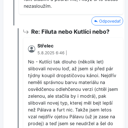
nezasloužím.
Odpovedať
Re: Filuta nebo Kutlíci nebo?
Střelec
5.8.2025 6:46 |
No - Kutlíci tak dlouho (několik let)
slibovali novou loď, až jsem si před pár
týdny koupil dropstičovou kánoi. Nejdřív
neměli správnou barvu materiálu na
osvědčenou odlehčenou verzi (chtěl jsem
zelenou, ale stačila by i modrá), pak
slibovali novej typ, kterej měl bejt lepší
než Pálava a furt nic. Takže jsem letos
vzal nejdřív ojetou Pálavu (už je zase na
prodej) a teď jsem se neudržel a šel do