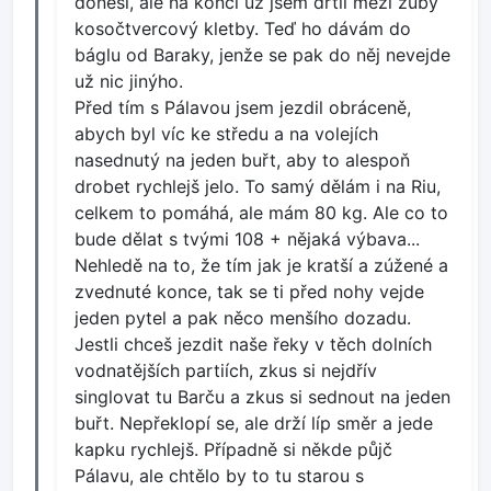
donesl, ale na konci už jsem drtil mezi zuby
kosočtvercový kletby. Teď ho dávám do
báglu od Baraky, jenže se pak do něj nevejde
už nic jinýho.
Před tím s Pálavou jsem jezdil obráceně,
abych byl víc ke středu a na volejích
nasednutý na jeden buřt, aby to alespoň
drobet rychlejš jelo. To samý dělám i na Riu,
celkem to pomáhá, ale mám 80 kg. Ale co to
bude dělat s tvými 108 + nějaká výbava...
Nehledě na to, že tím jak je kratší a zúžené a
zvednuté konce, tak se ti před nohy vejde
jeden pytel a pak něco menšího dozadu.
Jestli chceš jezdit naše řeky v těch dolních
vodnatějších partiích, zkus si nejdřív
singlovat tu Barču a zkus si sednout na jeden
buřt. Nepřeklopí se, ale drží líp směr a jede
kapku rychlejš. Případně si někde půjč
Pálavu, ale chtělo by to tu starou s