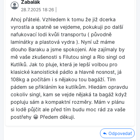
Zabalák
28.7.2025 18:26 |
Ahoj přátelé. Vzhledem k tomu že již dcerka
vyrostla a spatně se vejdeme, pokukuji po další
nafukovací lodi kvůli transportu ( původně
laminátky a plastová vydra ). Nyní už máme
dlouho Baraku a jsme spokojeni. Ale zajímaly by
mě vaše zkušenosti s Filutou singl a Rio singl od
Kutlíků. Jak to pluje, která je lepší volbou pro
klasické kanoistické pádlo a hlavně nosnost, já
108kg a počítám i s nějakou tou bagáží. Tím
pádem se přikláním ke kutlíkům. Hledám opravdu
cokoliv singl, kam se vejde nějaká ta bagáž když
popluju sám a kompaktní rozměry. Mám v plánu
si lodě půjčit ale před tím budu moc rád za vaše
postřehy 😀 Předem děkuji.
Odpovedať