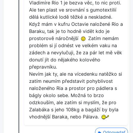
Vladimíre Rio 1 je bezva věc, to nic proti.
Ale ten plast ve srovnání s gumotextilií
dělá kutlické lodě těžké a neskladné.
Když mám v kufru Octavie naložené Rio a
Baraku, tak je to hodně vidět kdo je
prostorově náročnější
Zatím nemám
problém si jí odnést ve velkém vaku na
zádech a nevylučuji, že za pár let mě věk
donutí jít do nějakého kolového
přepravníku.
Nevím jak ty, ale na vícedenku natěžko si
zatím neumím představit pohyblivost
naloženého Ria a prostor pro pádlera s
bágly okolo sebe. Možná to brzo
odzkouším, ale zatím si myslím, že pro
Zalabáka s jeho 108kg a bagáží by byla
vhodnější Baraka, nebo Pálava.
Odpovedať