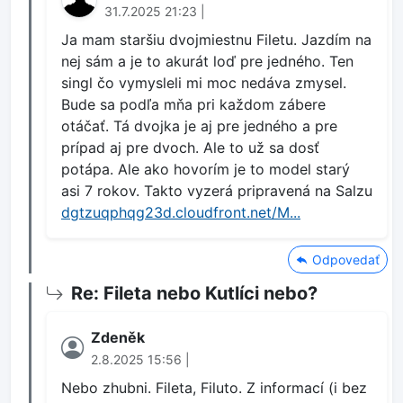
31.7.2025 21:23 |
Ja mam staršiu dvojmiestnu Filetu. Jazdím na
nej sám a je to akurát loď pre jedného. Ten
singl čo vymysleli mi moc nedáva zmysel.
Bude sa podľa mňa pri každom zábere
otáčať. Tá dvojka je aj pre jedného a pre
prípad aj pre dvoch. Ale to už sa dosť
potápa. Ale ako hovorím je to model starý
asi 7 rokov. Takto vyzerá pripravená na Salzu
dgtzuqphqg23d.cloudfront.net/M...
Odpovedať
Re: Fileta nebo Kutlíci nebo?
Zdeněk
2.8.2025 15:56 |
Nebo zhubni. Fileta, Filuto. Z informací (i bez