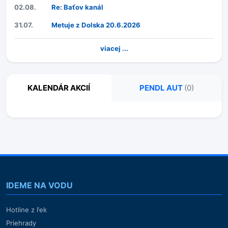
02.08.
Re: Baťov kanál
31.07.
Metuje z Dolska 20.6.2026
viacej ...
KALENDÁR AKCIÍ
PENDL AUT
(0)
IDEME NA VODU
Hotline z řek
Priehrady