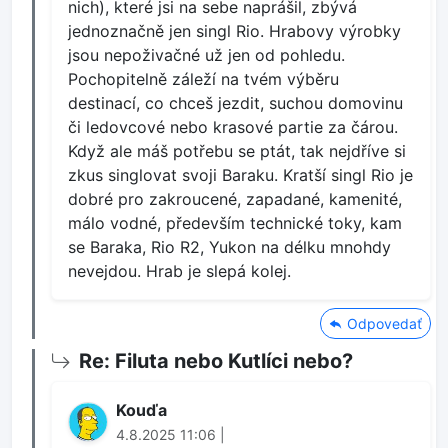
nich), které jsi na sebe naprášil, zbývá
jednoznačně jen singl Rio. Hrabovy výrobky
jsou nepoživačné už jen od pohledu.
Pochopitelně záleží na tvém výběru
destinací, co chceš jezdit, suchou domovinu
či ledovcové nebo krasové partie za čárou.
Když ale máš potřebu se ptát, tak nejdříve si
zkus singlovat svoji Baraku. Kratší singl Rio je
dobré pro zakroucené, zapadané, kamenité,
málo vodné, především technické toky, kam
se Baraka, Rio R2, Yukon na délku mnohdy
nevejdou. Hrab je slepá kolej.
Odpovedať
Re: Filuta nebo Kutlíci nebo?
Kouďa
4.8.2025 11:06 |