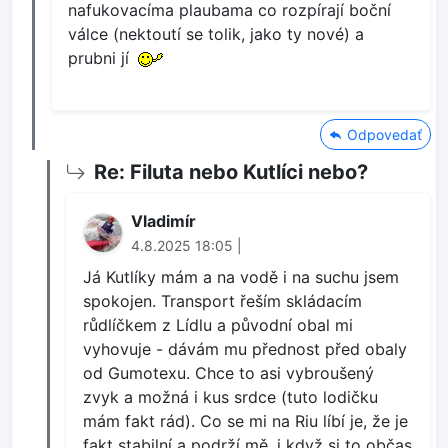
nafukovacíma plaubama co rozpírají boční
válce (nektoutí se tolik, jako ty nové) a
prubni jí
Odpovedať
Re: Filuta nebo Kutlíci nebo?
Vladimír
4.8.2025 18:05 |
Já Kutlíky mám a na vodě i na suchu jsem
spokojen. Transport řeším skládacím
růdlíčkem z Lídlu a původní obal mi
vyhovuje - dávám mu přednost před obaly
od Gumotexu. Chce to asi vybroušený
zvyk a možná i kus srdce (tuto lodičku
mám fakt rád). Co se mi na Riu líbí je, že je
fakt stabilní a podrží mě, i když si to občas