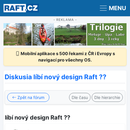
Registrace
Přihlášení
MENU
- REKLAMA -
Mobilní aplikace s 500 řekami z ČR i Evropy s
navigací pro všechny OS.
Diskusia líbí nový design Raft ??
Zpět na fórum
Dle času
Dle hierarchie
líbí nový design Raft ??