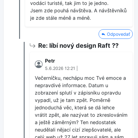
vodáci turisté, tak jim to je jedno.
Jsem zde pouhá návštěva. A návštěvníků
je zde stále méně a méně.
Odpovedať
Re: líbí nový design Raft ??
Petr
5.6.2026 12:21 |
Večerníčku, nechápu moc Tvé emoce a
nepravdivé informace. Datum u
zobrazení splutí v zápisníku opravdu
vypadl, už je tam zpět. Poměrně
jednoduchá věc, která se dá lehce
vrátit zpět, ale nazývat to zkreslováním
a ještě záměrným? Ten nedostatek
neudělali nějací cizí zlepšovatelé, ale
celý web už 27 let spravuji sám a sám