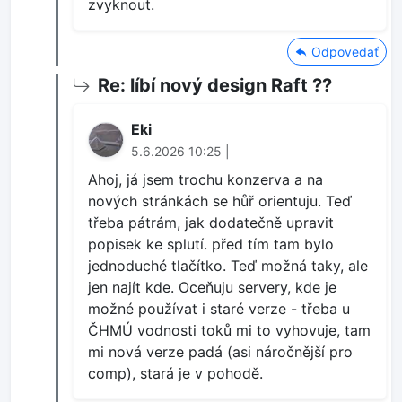
zvyknout.
Odpovedať
Re: líbí nový design Raft ??
Eki
5.6.2026 10:25 |
Ahoj, já jsem trochu konzerva a na
nových stránkách se hůř orientuju. Teď
třeba pátrám, jak dodatečně upravit
popisek ke splutí. před tím tam bylo
jednoduché tlačítko. Teď možná taky, ale
jen najít kde. Oceňuju servery, kde je
možné používat i staré verze - třeba u
ČHMÚ vodnosti toků mi to vyhovuje, tam
mi nová verze padá (asi náročnější pro
comp), stará je v pohodě.