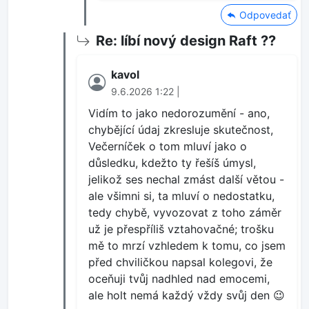
Odpovedať
Re: líbí nový design Raft ??
kavol
9.6.2026 1:22 |
Vidím to jako nedorozumění - ano,
chybějící údaj zkresluje skutečnost,
Večerníček o tom mluví jako o
důsledku, kdežto ty řešíš úmysl,
jelikož ses nechal zmást další větou -
ale všimni si, ta mluví o nedostatku,
tedy chybě, vyvozovat z toho záměr
už je přespříliš vztahovačné; trošku
mě to mrzí vzhledem k tomu, co jsem
před chviličkou napsal kolegovi, že
oceňuji tvůj nadhled nad emocemi,
ale holt nemá každý vždy svůj den 😉