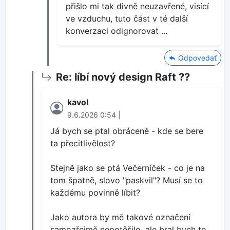
přišlo mi tak divně neuzavřené, visící
ve vzduchu, tuto část v té další
konverzaci odignorovat ...
Odpovedať
Re: líbí nový design Raft ??
kavol
9.6.2026 0:54 |
Já bych se ptal obráceně - kde se bere
ta přecitlivělost?
Stejně jako se ptá Večerníček - co je na
tom špatně, slovo "paskvil"? Musí se to
každému povinně líbit?
Jako autora by mě takové označení
samozřejmě nepotěšilo, ale bral bych to