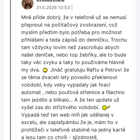
31.5.2026 10:53 |
Mně příde dobrý, že v telefoně už se nemusí
přepnout na počitačový zvobrazení, což
myslim předtim bylo potřeba pro možnost
přihlášení a teda zápisů do denníčku. Trochu
tam vždycky lovim než zascrolluju abych
našel deníček, nebo top žebříky, ale to bude
taky věc zvyku a taky to používáme hlavně
my dva.
Jináč gratuluju Raftu a Petrovi že
se těma dvaceti lety povedlo překlenout
vobdobí, kdy veby vypadaly jak hrací
automat , nebo pouťová střelnice a fšechno
tam jezdilo a blikalo... A že ten update už
vyšel zas do střízlivého vobdobí.
Vypadá teď ten web míň jak udělanej v
excelu, ale zaplaťpámbu že je, mám ho v
prohlížeči v telefoně stabilně na jedný kartě
a lezu tam co chvíli - sjízdnostě,