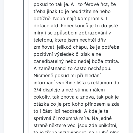
pokud to tak je. A i to férově říct, že
třeba jinak to je neudržitelné nebo
obtížně. Nebo najít kompromis. I
dotace atd. Koneckonců je to do jisté
míry i se způsobem zobrazování v
telefonu, které jsem nechtěl dřív
zmiňovat, jelikož chápu, že je potřeba
pozitivní výsledek či zisk a ne
zanedbatelný nebo nedej bože ztráta.
A zaměstnanci to často nechápou.
Nicméně pokud mi při hledání
informací vyběhne lišta s reklamou do
3/4 displeje a než stihnu málem
cokoliv, tak znova a znova, tak pak je
otázka co je pro koho přínosem a zda
to i část lidí neodradí. A kde je ta
správná či rozumná míra. Na jedné
straně některé věci jsou zde unikátní,
to je třeba vyzdvihnout, na druhé plno