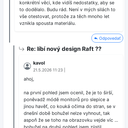
konkrétní věci, kde vidíš nedostatky, aby se
to dodělalo. Budu rád. Není v mých silách to
vše otestovat, protože za těch mnoho let
vznikla spousta materiálu.
Odpovedať
Re: líbí nový design Raft ??
kavol
21.5.2026 11:23 |
ahoj,
na první pohled jsem ocenil, že je to širší,
poněvadž módě monitorů pro slepice a
jinou havěť, co kouká očima do stran, se v
dnešní době bohužel nelze vyhnout, tak
aspoň že se toho na obrazovku vejde víc ...
bohužel na druhý pohled jsem zjistil