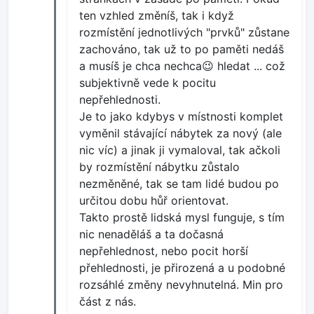
ten vzhled změníš, tak i když
rozmístění jednotlivých "prvků" zůstane
zachováno, tak už to po paměti nedáš
a musíš je chca nechca😉 hledat ... což
subjektivně vede k pocitu
nepřehlednosti.
Je to jako kdybys v místnosti komplet
vyměnil stávající nábytek za nový (ale
nic víc) a jinak ji vymaloval, tak ačkoli
by rozmístění nábytku zůstalo
nezměněné, tak se tam lidé budou po
určitou dobu hůř orientovat.
Takto prostě lidská mysl funguje, s tím
nic nenaděláš a ta dočasná
nepřehlednost, nebo pocit horší
přehlednosti, je přirozená a u podobné
rozsáhlé změny nevyhnutelná. Min pro
část z nás.