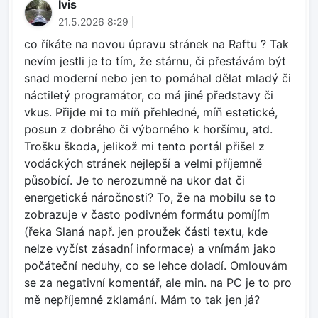
Ivis
21.5.2026 8:29 |
co říkáte na novou úpravu stránek na Raftu ? Tak
nevím jestli je to tím, že stárnu, či přestávám být
snad moderní nebo jen to pomáhal dělat mladý či
náctiletý programátor, co má jiné představy či
vkus. Přijde mi to míň přehledné, míň estetické,
posun z dobrého či výborného k horšímu, atd.
Trošku škoda, jelikož mi tento portál přišel z
vodáckých stránek nejlepší a velmi příjemně
působící. Je to nerozumně na ukor dat či
energetické náročnosti? To, že na mobilu se to
zobrazuje v často podivném formátu pomíjím
(řeka Slaná např. jen proužek části textu, kde
nelze vyčíst zásadní informace) a vnímám jako
počáteční neduhy, co se lehce doladí. Omlouvám
se za negativní komentář, ale min. na PC je to pro
mě nepříjemné zklamání. Mám to tak jen já?