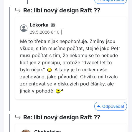
Re: líbí nový design Raft ??
Lékorka
29.5.2026 8:10 |
Mě to třeba nijak nepohoršuje. Změny jsou
všude, s tím musíme počítat, stejně jako Petr
musí počítat s tím, že někomu se to nebude
líbit jen z principu, protože "dvacet let to
bylo nějak"
A tady je to celkem vše
zachováno, jako původně. Chvilku mi trvalo
zorientovat se v diskuzích pod články, ale
jinak v pohodě
Odpovedať
Re: líbí nový design Raft ??
Chobotnice