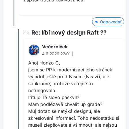
Odpovedať
Re: líbí nový design Raft ??
Večerníček
4.6.2026 22:01 |
Ahoj Honzo C,
jsem se PP k modernizaci jeho stránek
vyjádřil ještě před Ivisem (Ivis ví), ale
soukromě, protože veřejně to
nefungovalo.
Irituje Tě slovo paskvil?
Mám podlézavě chválit up grade?
Můj dotaz se netýká designu, ale
zkreslování informací. Toho nedostatku si
museli zlepšovatelé všimnout, ale nejsou