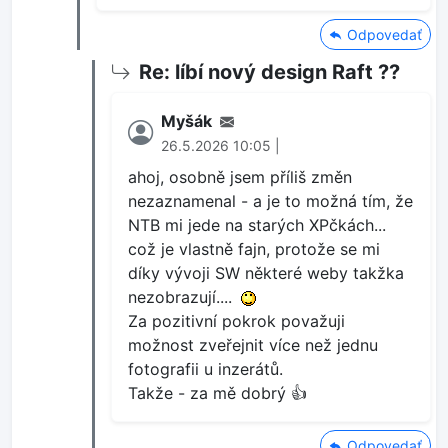
Odpovedať
Re: líbí nový design Raft ??
Myšák
26.5.2026 10:05 |
ahoj, osobně jsem příliš změn
nezaznamenal - a je to možná tím, že
NTB mi jede na starých XPčkách...
což je vlastně fajn, protože se mi
díky vývoji SW některé weby takžka
nezobrazují....
Za pozitivní pokrok považuji
možnost zveřejnit více než jednu
fotografii u inzerátů.
Takže - za mě dobrý 👍
Odpovedať