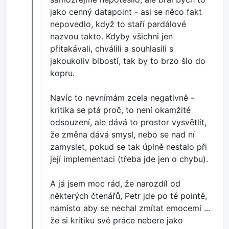
jako cenný datapoint - asi se něco fakt
nepovedlo, když to staří pardálové
nazvou takto. Kdyby všichni jen
přitakávali, chválili a souhlasili s
jakoukoliv blbostí, tak by to brzo šlo do
kopru.
Navíc to nevnímám zcela negativně -
kritika se ptá proč, to není okamžité
odsouzení, ale dává to prostor vysvětlit,
že změna dává smysl, nebo se nad ní
zamyslet, pokud se tak úplně nestalo při
její implementaci (třeba jde jen o chybu).
A já jsem moc rád, že narozdíl od
některých čtenářů, Petr jde po té pointě,
namísto aby se nechal zmítat emocemi ...
že si kritiku své práce nebere jako