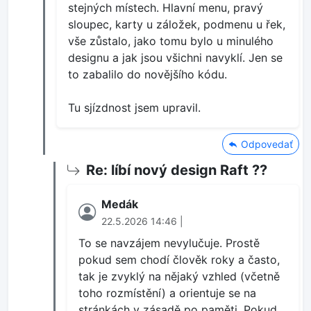
stejných místech. Hlavní menu, pravý
sloupec, karty u záložek, podmenu u řek,
vše zůstalo, jako tomu bylo u minulého
designu a jak jsou všichni navyklí. Jen se
to zabalilo do novějšího kódu.
Tu sjízdnost jsem upravil.
Odpovedať
Re: líbí nový design Raft ??
Medák
22.5.2026 14:46 |
To se navzájem nevylučuje. Prostě
pokud sem chodí člověk roky a často,
tak je zvyklý na nějaký vzhled (včetně
toho rozmístění) a orientuje se na
stránkách v zásadě po paměti. Pokud