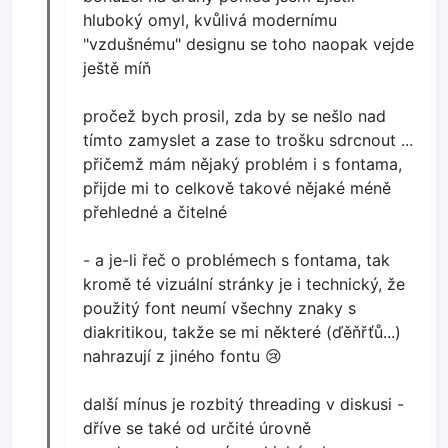
hluboký omyl, kvůlivá modernímu
"vzdušnému" designu se toho naopak vejde
ještě míň
pročež bych prosil, zda by se nešlo nad
tímto zamyslet a zase to trošku sdrcnout ...
přičemž mám nějaký problém i s fontama,
přijde mi to celkově takové nějaké méně
přehledné a čitelné
- a je-li řeč o problémech s fontama, tak
kromě té vizuální stránky je i technický, že
použitý font neumí všechny znaky s
diakritikou, takže se mi některé (ďěňřťů...)
nahrazují z jiného fontu 😢
další mínus je rozbitý threading v diskusi -
dříve se také od určité úrovně