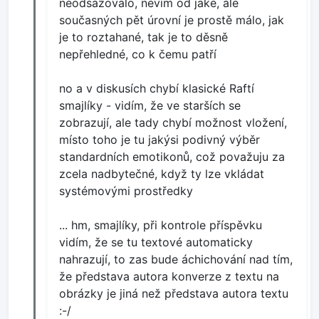
neodsazovalo, nevím od jaké, ale
současných pět úrovní je prostě málo, jak
je to roztahané, tak je to děsně
nepřehledné, co k čemu patří
no a v diskusích chybí klasické Raftí
smajlíky - vidím, že ve starších se
zobrazují, ale tady chybí možnost vložení,
místo toho je tu jakýsi podivný výběr
standardních emotikonů, což považuju za
zcela nadbytečné, když ty lze vkládat
systémovými prostředky
... hm, smajlíky, při kontrole příspěvku
vidím, že se tu textové automaticky
nahrazují, to zas bude áchichování nad tím,
že představa autora konverze z textu na
obrázky je jiná než představa autora textu
:-/