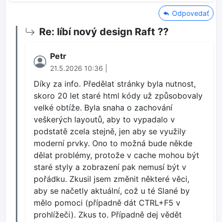
Odpovedať
Re: líbí nový design Raft ??
Petr
21.5.2026 10:36 |
Díky za info. Předělat stránky byla nutnost,
skoro 20 let staré html kódy už způsobovaly
velké obtíže. Byla snaha o zachování
veškerých layoutů, aby to vypadalo v
podstatě zcela stejně, jen aby se využily
moderní prvky. Ono to možná bude někde
dělat problémy, protože v cache mohou být
staré styly a zobrazení pak nemusí být v
pořádku. Zkusil jsem změnit některé věci,
aby se načetly aktuální, což u té Slané by
mělo pomoci (případně dát CTRL+F5 v
prohlížeči). Zkus to. Případně dej vědět