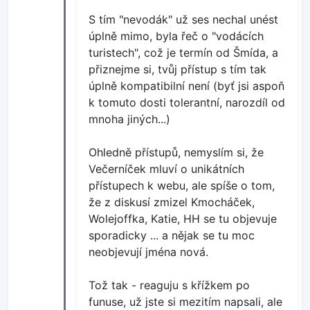
S tím "nevodák" už ses nechal unést
úplně mimo, byla řeč o "vodácích
turistech", což je termín od Šmída, a
přiznejme si, tvůj přístup s tím tak
úplně kompatibilní není (byť jsi aspoň
k tomuto dosti tolerantní, narozdíl od
mnoha jiných...)
Ohledně přístupů, nemyslím si, že
Večerníček mluví o unikátních
přístupech k webu, ale spíše o tom,
že z diskusí zmizel Kmocháček,
Wolejoffka, Katie, HH se tu objevuje
sporadicky ... a nějak se tu moc
neobjevují jména nová.
Tož tak - reaguju s křížkem po
funuse, už jste si mezitím napsali, ale