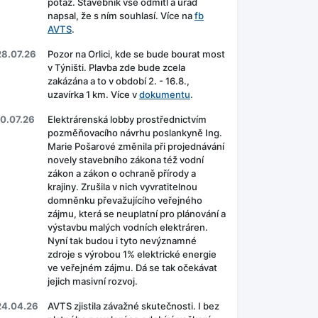
potaz. Stavebník vše odmítl a úřad
napsal, že s ním souhlasí. Více na
fb
AVTS
.
28.07.26
Pozor na Orlici, kde se bude bourat most
v Týništi. Plavba zde bude zcela
zakázána a to v období 2. - 16.8.,
uzavírka 1 km. Více v
dokumentu
.
10.07.26
Elektrárenská lobby prostřednictvím
pozměňovacího návrhu poslankyně Ing.
Marie Pošarové změnila při projednávání
novely stavebního zákona též vodní
zákon a zákon o ochraně přírody a
krajiny. Zrušila v nich vyvratitelnou
domněnku převažujícího veřejného
zájmu, která se neuplatní pro plánování a
výstavbu malých vodních elektráren.
Nyní tak budou i tyto nevýznamné
zdroje s výrobou 1% elektrické energie
ve veřejném zájmu. Dá se tak očekávat
jejich masivní rozvoj.
24.04.26
AVTS zjistila závažné skutečnosti. I bez