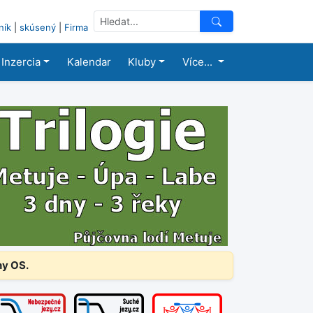
ník
|
skúsený
|
Firma
Inzercia
Kalendar
Kluby
Více...
ny OS.