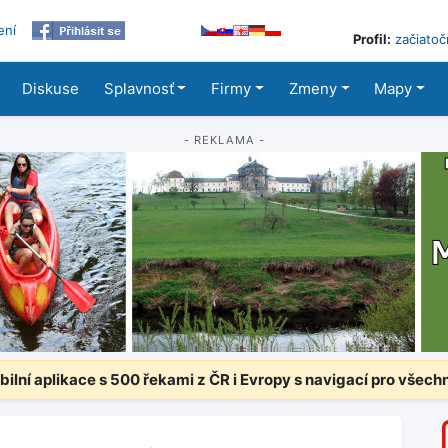
ení
Profil:
začiatoč
Diskuse
Splavnosť
Firmy
Zmeny
Mapy
- REKLAMA -
ilní aplikace s 500 řekami z ČR i Evropy s navigací pro všech