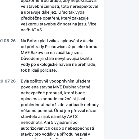
upozornění od úřadů, aby nepokračoval
ve stavební činnosti, toto nerespektoval
a upravuje dále jez. Úřad tak vydal
předběžné opatření, který zakazuje
veškerou stavební činnost na jezu. Více
na fb ATVS.
01.08.26
Na Bóbru platí zákaz splouvání v úseku
od přehrady Pilchowice až po elektrárnu
MVE Rakowice na začátku jezer.
Důvodem je stále nevyhovující kvalita
vody po ekologické havárii na přehradě,
tok hlídají policisté.
29.07.26
Byla opětovně vodoprávním úřadem
povolena stavba MVE Dubina včetně
nebezpečné propusti, která bude
oplocena a nebude možné si ji ani
prohlédnout natož zde v případě nehody
někomu pomoci. Úřad jen převzal názor
stavitele a nijak námitky AVTS
nehodnotil. Ani 5 vyjádření od
autorizovaných osob o nebezpečnosti
stavby pro vodáky a přírodu nezval v