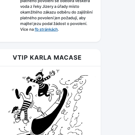
platného povolení se odebírá veškerá
voda z řeky Jizery a úřady místo
okamžitého zákazu odběru do zajištění
platného povolení jen požadují, aby
majitel jezu podal žádost o povolení.
Více na
fb stránkách
.
VTIP KARLA MACASE