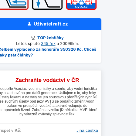
Uživatel
raft.cz
TOP žebříčky
Letos spluto
345 řek
a 20096km.
Celkem vyplaceno za honoráře 350326 Kč. Chceš
taky psát články?