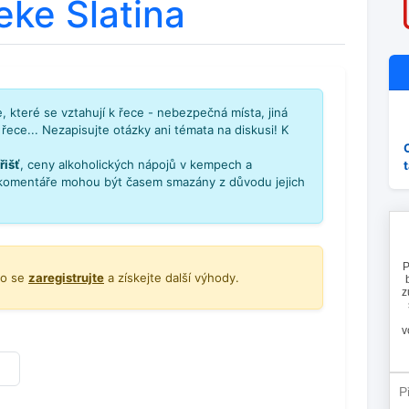
eke Slatina
 které se vztahují k řece - nebezpečná místa, jiná
řece... Nezapisujte otázky ani témata na diskusi! K
řišť
, ceny alkoholických nápojů v kempech a
komentáře mohou být časem smazány z důvodu jejich
o se
zaregistrujte
a získejte další výhody.