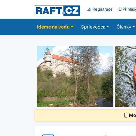
Registrace
Přihláš
Ideme na vodu
Sprievodca
Članky
Mob