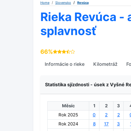
Home
Slovensko
Revúca
Rieka Revúca - 
splavnosť
66%
Informácie o rieke
Kilometráž
F
Statistika sjízdnosti - úsek z Vyšné R
Měsíc
1
2
3
Rok 2025
0
2
2
Rok 2024
8
17
3