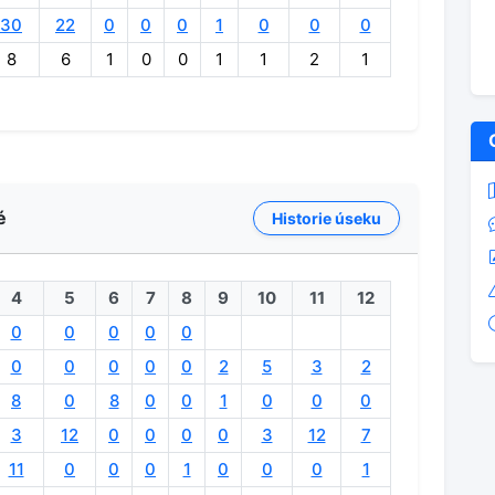
30
22
0
0
0
1
0
0
0
8
6
1
0
0
1
1
2
1
é
Historie úseku
4
5
6
7
8
9
10
11
12
0
0
0
0
0
0
0
0
0
0
2
5
3
2
8
0
8
0
0
1
0
0
0
3
12
0
0
0
0
3
12
7
11
0
0
0
1
0
0
0
1