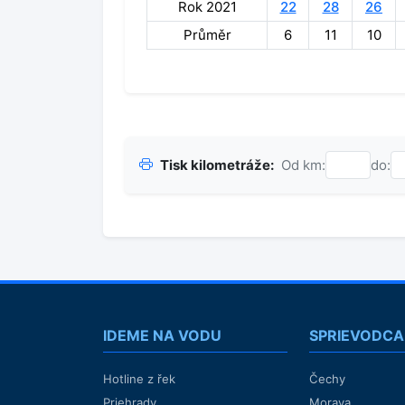
Rok 2021
22
28
26
Průměr
6
11
10
Tisk kilometráže:
Od km:
do:
IDEME NA VODU
SPRIEVODCA
Hotline z řek
Čechy
Priehrady
Morava