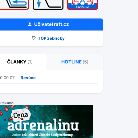
Uživatel
raft.cz
TOP žebříčky
ČLANKY
(1)
HOTLINE
(5)
10.09.07
Revúca
Reklama