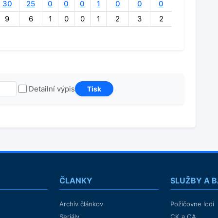
30
25
0
0
0
1
0
0
0
9
6
1
0
0
1
2
3
2
Detailní výpis
ČLANKY
SLUŽBY A 
Archív článkov
Požičovne lodí
Seriály
CK a CA