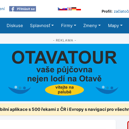
ení
Profil:
začiatoč
Diskuse
Splavnosť
Firmy
Zmeny
Mapy
- REKLAMA -
ilní aplikace s 500 řekami z ČR i Evropy s navigací pro všech