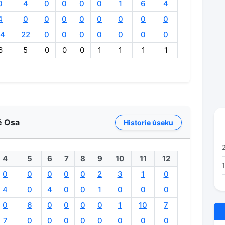
0
4
0
0
0
0
1
6
4
4
0
0
0
0
0
0
0
0
4
22
0
0
0
0
0
0
0
6
5
0
0
0
1
1
1
1
ké Osa
Historie úseku
4
5
6
7
8
9
10
11
12
0
0
0
0
0
2
3
1
0
4
0
4
0
0
1
0
0
0
0
6
0
0
0
0
1
10
7
7
0
0
0
0
0
0
0
0