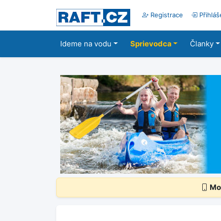
Registrace
Přihláš
Ideme na vodu
Sprievodca
Članky
Mob