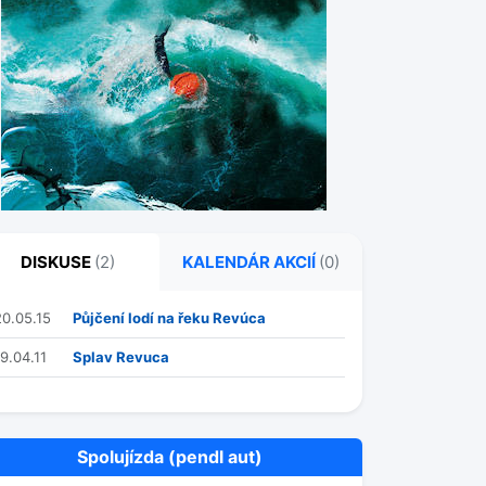
DISKUSE
(2)
KALENDÁR AKCIÍ
(0)
20.05.15
Půjčení lodí na řeku Revúca
19.04.11
Splav Revuca
Spolujízda (pendl aut)