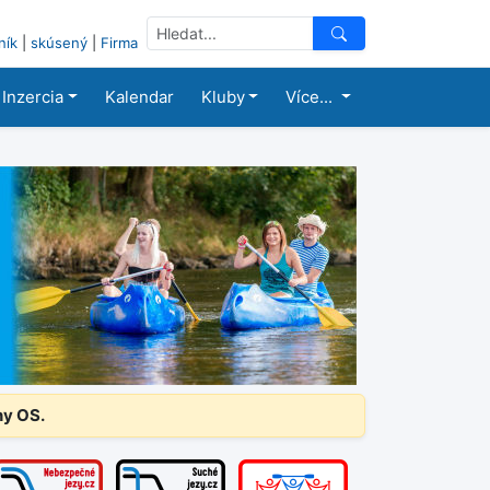
ník
|
skúsený
|
Firma
Inzercia
Kalendar
Kluby
Více...
ny OS.