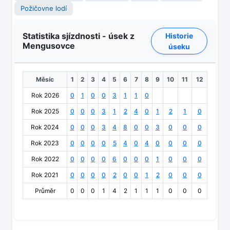
Požičovne lodí
Statistika sjízdnosti - úsek z
Historie
Mengusovce
úseku
Měsíc
1
2
3
4
5
6
7
8
9
10
11
12
Rok 2026
0
1
0
0
3
1
1
0
Rok 2025
0
0
0
3
1
2
4
0
1
2
1
0
Rok 2024
0
0
0
3
4
8
0
0
3
0
0
0
Rok 2023
0
0
0
0
5
4
0
4
0
0
0
0
Rok 2022
0
0
0
0
6
0
0
0
1
0
0
0
Rok 2021
0
0
0
0
2
0
0
1
2
0
0
0
Průměr
0
0
0
1
4
2
1
1
1
0
0
0