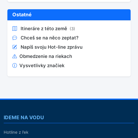
Ostatné
Itineráre z této země
(3)
Chceš se na něco zeptat?
Napíš svoju Hot-line zprávu
Obmedzenie na riekach
Vysvetlivky značiek
IDEME NA VODU
Hotline z řek