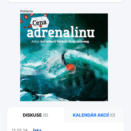
Reklama
DISKUSE
(8)
KALENDÁR AKCIÍ
(0)
12.05.24
řeka