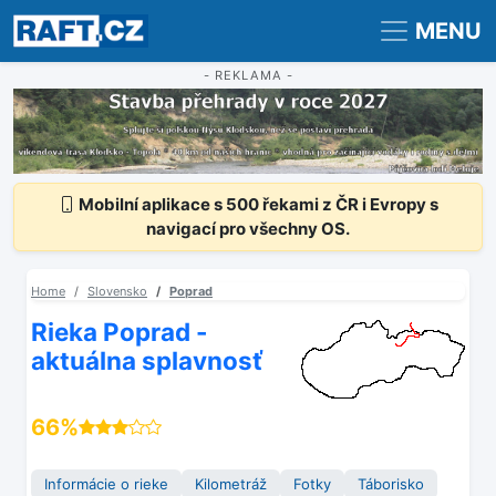
Registrace
Přihlášení
MENU
- REKLAMA -
Mobilní aplikace s 500 řekami z ČR i Evropy s
navigací pro všechny OS.
Home
Slovensko
Poprad
Rieka Poprad -
aktuálna splavnosť
66%
Informácie o rieke
Kilometráž
Fotky
Táborisko