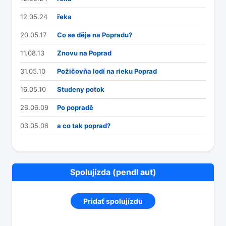
12.05.24
řeka
20.05.17
Co se děje na Popradu?
11.08.13
Znovu na Poprad
31.05.10
Požičovňa lodí na rieku Poprad
16.05.10
Studeny potok
26.06.09
Po popradě
03.05.06
a co tak poprad?
Spolujízda (pendl aut)
Pridať spolujízdu