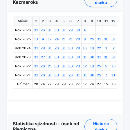
Kezmaroku
úseku
Měsíc
1
2
3
4
5
6
7
8
9
10
11
12
Rok 2026
31
26
31
30
31
29
30
4
Rok 2025
13
4
17
24
21
21
20
9
25
31
30
31
Rok 2024
31
29
31
28
31
30
29
13
18
22
1
2
Rok 2023
31
27
31
30
31
30
30
31
30
31
30
31
Rok 2022
31
28
21
30
31
30
23
12
19
25
5
15
Rok 2021
31
28
31
30
31
28
31
31
30
25
7
11
Průměr
28
24
27
29
29
28
27
17
24
27
15
18
Statistika sjízdnosti - úsek od
Historie
Piwniczna
úseku