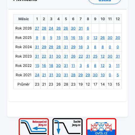
Měsíc
1
2
3
4
5
6
7
8
9
10
11
12
Rok 2026
27
28
24
26
26
30
31
6
Rok 2025
9
8
5
15
15
16
15
0
12
26
30
30
Rok 2024
31
29
29
28
31
29
16
3
8
8
0
0
Rok 2023
31
22
31
30
31
26
22
31
25
12
30
31
Rok 2022
15
16
18
30
31
11
3
6
8
12
3
11
Rok 2021
24
21
31
30
31
28
29
29
30
10
0
5
Průměr
23
21
23
26
28
23
19
12
17
14
13
15