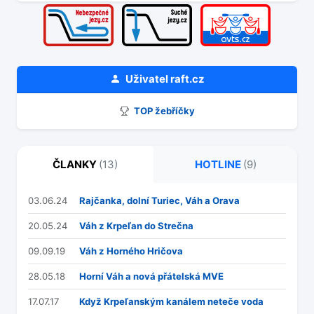
Uživatel
raft.cz
TOP žebříčky
ČLANKY
(13)
HOTLINE
(9)
03.06.24
Rajčanka, dolní Turiec, Váh a Orava
20.05.24
Váh z Krpeľan do Strečna
09.09.19
Váh z Horného Hričova
28.05.18
Horní Váh a nová přátelská MVE
17.07.17
Když Krpeľanským kanálem neteče voda