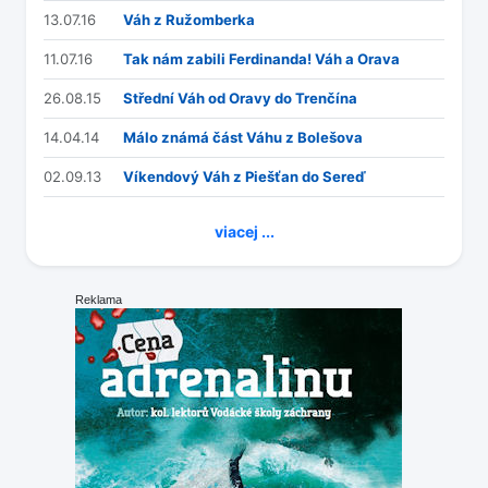
13.07.16
Váh z Ružomberka
11.07.16
Tak nám zabili Ferdinanda! Váh a Orava
26.08.15
Střední Váh od Oravy do Trenčína
14.04.14
Málo známá část Váhu z Bolešova
02.09.13
Víkendový Váh z Piešťan do Sereď
viacej ...
Reklama