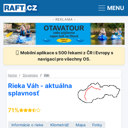
Registrace
Přihlášení
MENU
- REKLAMA -
Mobilní aplikace s 500 řekami z ČR i Evropy s
navigací pro všechny OS.
Home
Slovensko
Váh
Rieka Váh - aktuálna
splavnosť
71%
Informácie o rieke
Kilometráž
Mapa
Fotky