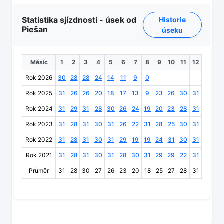
Statistika sjízdnosti - úsek od
Historie
Piešan
úseku
Měsíc
1
2
3
4
5
6
7
8
9
10
11
12
Rok 2026
30
28
28
24
14
11
9
0
Rok 2025
31
26
26
20
18
17
13
9
23
26
30
31
Rok 2024
31
29
31
28
30
26
24
19
20
23
28
31
Rok 2023
31
28
31
30
31
26
22
31
28
25
30
31
Rok 2022
31
28
31
30
31
29
19
19
24
31
30
31
Rok 2021
31
28
31
30
31
28
30
31
29
29
22
31
Průměr
31
28
30
27
26
23
20
18
25
27
28
31