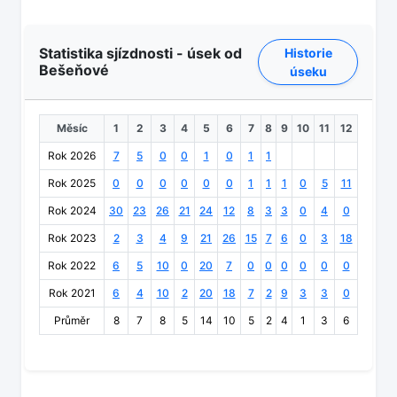
Statistika sjízdnosti - úsek od
Historie
Bešeňové
úseku
Měsíc
1
2
3
4
5
6
7
8
9
10
11
12
Rok 2026
7
5
0
0
1
0
1
1
Rok 2025
0
0
0
0
0
0
1
1
1
0
5
11
Rok 2024
30
23
26
21
24
12
8
3
3
0
4
0
Rok 2023
2
3
4
9
21
26
15
7
6
0
3
18
Rok 2022
6
5
10
0
20
7
0
0
0
0
0
0
Rok 2021
6
4
10
2
20
18
7
2
9
3
3
0
Průměr
8
7
8
5
14
10
5
2
4
1
3
6