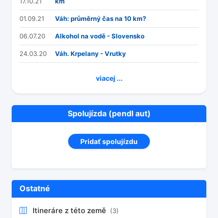
17.10.21
km
01.09.21
Váh: průměrný čas na 10 km?
06.07.20
Alkohol na vodě - Slovensko
24.03.20
Váh. Krpelany - Vrutky
viacej ...
Spolujízda (pendl aut)
Pridať spolujízdu
Ostatné
Itineráre z této země
(3)