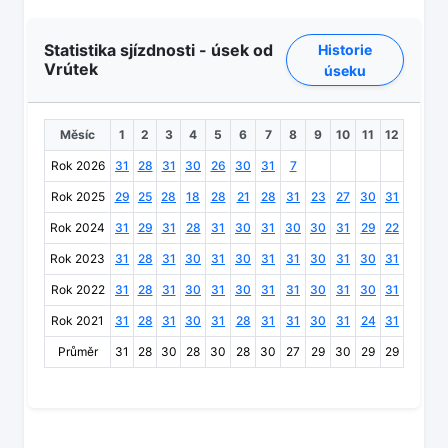
Statistika sjízdnosti - úsek od
Historie
Vrútek
úseku
Měsíc
1
2
3
4
5
6
7
8
9
10
11
12
Rok 2026
31
28
31
30
26
30
31
7
Rok 2025
29
25
28
18
28
21
28
31
23
27
30
31
Rok 2024
31
29
31
28
31
30
31
30
30
31
29
22
Rok 2023
31
28
31
30
31
30
31
31
30
31
30
31
Rok 2022
31
28
31
30
31
30
31
31
30
31
30
31
Rok 2021
31
28
31
30
31
28
31
31
30
31
24
31
Průměr
31
28
30
28
30
28
30
27
29
30
29
29