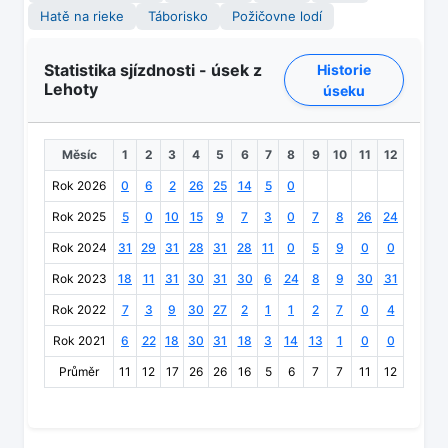
Hatě na rieke
Táborisko
Požičovne lodí
Statistika sjízdnosti - úsek z
Historie
Lehoty
úseku
Měsíc
1
2
3
4
5
6
7
8
9
10
11
12
Rok 2026
0
6
2
26
25
14
5
0
Rok 2025
5
0
10
15
9
7
3
0
7
8
26
24
Rok 2024
31
29
31
28
31
28
11
0
5
9
0
0
Rok 2023
18
11
31
30
31
30
6
24
8
9
30
31
Rok 2022
7
3
9
30
27
2
1
1
2
7
0
4
Rok 2021
6
22
18
30
31
18
3
14
13
1
0
0
Průměr
11
12
17
26
26
16
5
6
7
7
11
12