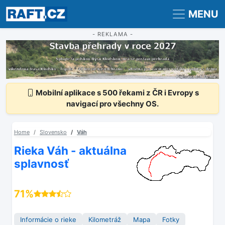
Registrace
Přihlášení
MENU
- REKLAMA -
Mobilní aplikace s 500 řekami z ČR i Evropy s
navigací pro všechny OS.
Home
Slovensko
Váh
Rieka Váh - aktuálna
splavnosť
71%
Informácie o rieke
Kilometráž
Mapa
Fotky