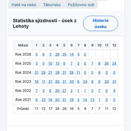
Hatě na rieke
Táborisko
Požičovne lodí
Statistika sjízdnosti - úsek z
Historie
Lehoty
úseku
Měsíc
1
2
3
4
5
6
7
8
9
10
11
12
Rok 2026
0
6
2
26
25
14
5
0
Rok 2025
5
0
10
15
9
7
3
0
7
8
26
24
Rok 2024
31
29
31
28
31
28
11
0
5
9
0
0
Rok 2023
18
11
31
30
31
30
6
24
8
9
30
31
Rok 2022
7
3
9
30
27
2
1
1
2
7
0
4
Rok 2021
6
22
18
30
31
18
3
14
13
1
0
0
Průměr
11
12
17
26
26
16
5
6
7
7
11
12