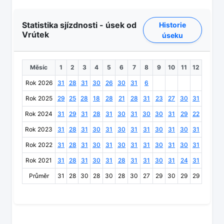
Statistika sjízdnosti - úsek od
Historie
Vrútek
úseku
Měsíc
1
2
3
4
5
6
7
8
9
10
11
12
Rok 2026
31
28
31
30
26
30
31
6
Rok 2025
29
25
28
18
28
21
28
31
23
27
30
31
Rok 2024
31
29
31
28
31
30
31
30
30
31
29
22
Rok 2023
31
28
31
30
31
30
31
31
30
31
30
31
Rok 2022
31
28
31
30
31
30
31
31
30
31
30
31
Rok 2021
31
28
31
30
31
28
31
31
30
31
24
31
Průměr
31
28
30
28
30
28
30
27
29
30
29
29