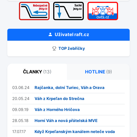
Uživatel
raft.cz
TOP žebříčky
ČLANKY
(13)
HOTLINE
(9)
03.06.24
Rajčanka, dolní Turiec, Váh a Orava
20.05.24
Váh z Krpeľan do Strečna
09.09.19
Váh z Horného Hričova
28.05.18
Horní Váh a nová přátelská MVE
17.07.17
Když Krpeľanským kanálem neteče voda