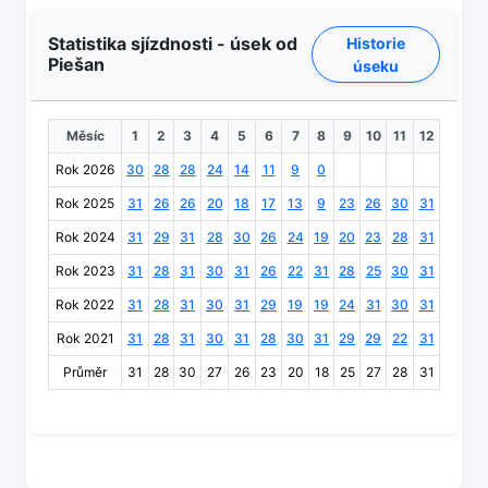
Statistika sjízdnosti - úsek od
Historie
Piešan
úseku
Měsíc
1
2
3
4
5
6
7
8
9
10
11
12
Rok 2026
30
28
28
24
14
11
9
0
Rok 2025
31
26
26
20
18
17
13
9
23
26
30
31
Rok 2024
31
29
31
28
30
26
24
19
20
23
28
31
Rok 2023
31
28
31
30
31
26
22
31
28
25
30
31
Rok 2022
31
28
31
30
31
29
19
19
24
31
30
31
Rok 2021
31
28
31
30
31
28
30
31
29
29
22
31
Průměr
31
28
30
27
26
23
20
18
25
27
28
31