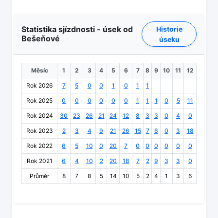
Statistika sjízdnosti - úsek od
Historie
Bešeňové
úseku
Měsíc
1
2
3
4
5
6
7
8
9
10
11
12
Rok 2026
7
5
0
0
1
0
1
1
Rok 2025
0
0
0
0
0
0
1
1
1
0
5
11
Rok 2024
30
23
26
21
24
12
8
3
3
0
4
0
Rok 2023
2
3
4
9
21
26
15
7
6
0
3
18
Rok 2022
6
5
10
0
20
7
0
0
0
0
0
0
Rok 2021
6
4
10
2
20
18
7
2
9
3
3
0
Průměr
8
7
8
5
14
10
5
2
4
1
3
6