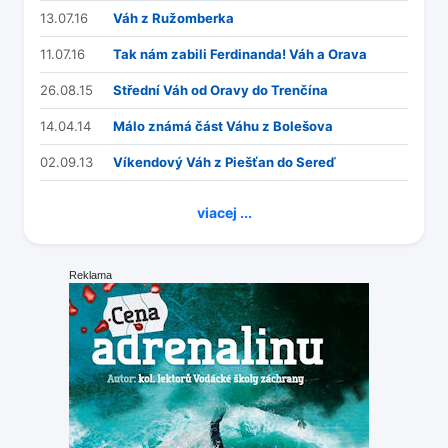
13.07.16
Váh z Ružomberka
11.07.16
Tak nám zabili Ferdinanda! Váh a Orava
26.08.15
Střední Váh od Oravy do Trenčína
14.04.14
Málo známá část Váhu z Bolešova
02.09.13
Víkendový Váh z Piešťan do Sereď
viacej ...
Reklama