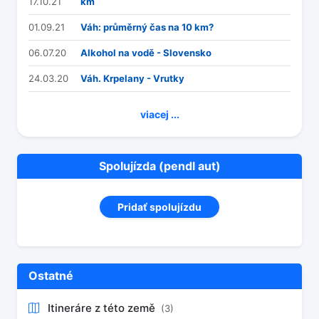
17.10.21
km
01.09.21
Váh: průměrný čas na 10 km?
06.07.20
Alkohol na vodě - Slovensko
24.03.20
Váh. Krpelany - Vrutky
viacej ...
Spolujízda (pendl aut)
Pridať spolujízdu
Ostatné
Itineráre z této země
(3)