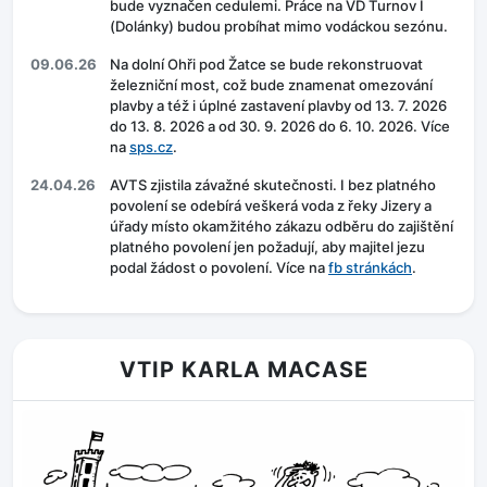
bude vyznačen cedulemi. Práce na VD Turnov I
(Dolánky) budou probíhat mimo vodáckou sezónu.
09.06.26
Na dolní Ohři pod Žatce se bude rekonstruovat
železniční most, což bude znamenat omezování
plavby a též i úplné zastavení plavby od 13. 7. 2026
do 13. 8. 2026 a od 30. 9. 2026 do 6. 10. 2026. Více
na
sps.cz
.
24.04.26
AVTS zjistila závažné skutečnosti. I bez platného
povolení se odebírá veškerá voda z řeky Jizery a
úřady místo okamžitého zákazu odběru do zajištění
platného povolení jen požadují, aby majitel jezu
podal žádost o povolení. Více na
fb stránkách
.
VTIP KARLA MACASE