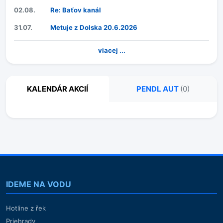
02.08.
Re: Baťov kanál
31.07.
Metuje z Dolska 20.6.2026
viacej ...
KALENDÁR AKCIÍ
PENDL AUT
(0)
IDEME NA VODU
Hotline z řek
Priehrady