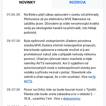
NOVINKY
INZERCIA
01.08.26
Na Bóbru platí zákaz splouvání v úseku od přehrady
Pilchowice až po elektrárnu MVE Rakowice na
začátku jezer. Důvodem je stále nevyhovující kvalita
vody po ekologické havárii na přehradě, tok hlídají
policisté.
29.07.26
Byla opětovně vodoprávním úřadem povolena
stavba MVE Dubina včetně nebezpečné propusti,
která bude oplocena a nebude možné si ji ani
prohlédnout natož zde v případě nehody někomu
pomoci. Úřad jen převzal názor stavitele a nijak
námitky AVTS nehodnotil. Ani 5 vyjádření od
autorizovaných osob o nebezpečnosti stavby pro
vodáky a přírodu nezval v potaz. Stavebník vše
odmítl a úřad napsal, že s ním souhlasí. Více na
fb
AVTS
.
28.07.26
Pozor na Orlici, kde se bude bourat most v Týništi.
Plavba zde bude zcela zakázána a to v období 2. -
16.8., uzavírka 1 km. Více v
dokumentu
.