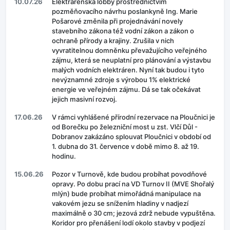
10.07.26
Elektrárenská lobby prostřednictvím
pozměňovacího návrhu poslankyně Ing. Marie
Pošarové změnila při projednávání novely
stavebního zákona též vodní zákon a zákon o
ochraně přírody a krajiny. Zrušila v nich
vyvratitelnou domněnku převažujícího veřejného
zájmu, která se neuplatní pro plánování a výstavbu
malých vodních elektráren. Nyní tak budou i tyto
nevýznamné zdroje s výrobou 1% elektrické
energie ve veřejném zájmu. Dá se tak očekávat
jejich masivní rozvoj.
17.06.26
V rámci vyhlášené přírodní rezervace na Ploučnici je
od Borečku po železniční most u zst. Vlčí Důl -
Dobranov zakázáno splouvat Ploučnici v období od
1. dubna do 31. července v době mimo 8. až 19.
hodinu.
15.06.26
Pozor v Turnově, kde budou probíhat povodňové
opravy. Po dobu prací na VD Turnov II (MVE Shořalý
mlýn) bude probíhat mimořádná manipulace na
vakovém jezu se snížením hladiny v nadjezí
maximálně o 30 cm; jezová zdrž nebude vypuštěna.
Koridor pro přenášení lodí okolo stavby v podjezí