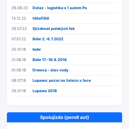
29.06.23
Dotaz - logistika s 1 autem Po
13.12.22
tábořiště
26.07.22
Sjízdnost polských řek
07.07.22
Bóbr 2.-6.7.2022
25.10.18
bobr
21.08.18
Bóbr 17.-18.8.2018
01.08.18
Drweca - stav vody
08.07.18
Lupawa: pozor na železo v řece
26.01.18
Lupawa 2018
Spolujízda (pendl aut)