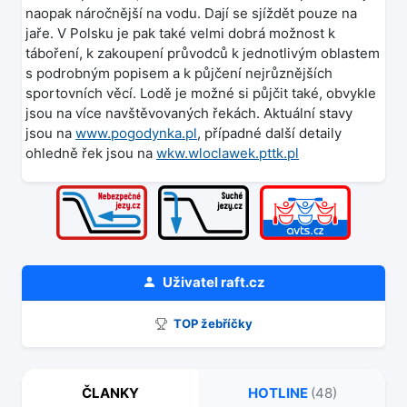
naopak náročnější na vodu. Dají se sjíždět pouze na
jaře. V Polsku je pak také velmi dobrá možnost k
táboření, k zakoupení průvodců k jednotlivým oblastem
s podrobným popisem a k půjčení nejrůznějších
sportovních věcí. Lodě je možné si půjčit také, obvykle
jsou na více navštěvovaných řekách. Aktuální stavy
jsou na
www.pogodynka.pl
, případné další detaily
ohledně řek jsou na
wkw.wloclawek.pttk.pl
Uživatel
raft.cz
TOP žebříčky
ČLANKY
HOTLINE
(48)