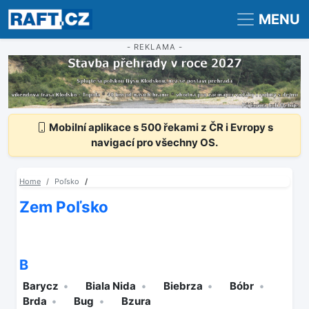
Registrace
Přihlášení
MENU
- REKLAMA -
Mobilní aplikace s 500 řekami z ČR i Evropy s
navigací pro všechny OS.
Home
Poľsko
Zem Poľsko
B
Barycz
Biala Nida
Biebrza
Bóbr
Brda
Bug
Bzura