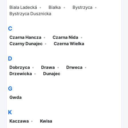
Biala Ladecká
Bialka
Bystrzyca
Bystrzyca Dusznicka
C
Czarna Hancza
Czarna Nida
Czarny Dunajec
Czerna Wielka
D
Dobrzyca
Drawa
Drweca
Drzewicka
Dunajec
G
Gwda
K
Kaczawa
Kwisa