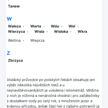
Tanew
W
Wałsza
Warta
Wda
Wel
Wierzyca
Wisla
Wisloka
Wkra
Wetlina
Wieprza
Z
Zbrzyca
Vodácký průvodce po polských řekách
obsahuje jen
výběr několika největších toků a u
nejnavštěvovanějších je uvedena i kilometráž. Většina
z nich je nížinná a nenáročná vhodná i pro začátečníky
s dostatkem vody po celý rok, s množstvím jezer a
krásnou přírodou, avšak část řek z našeho pohraničí je