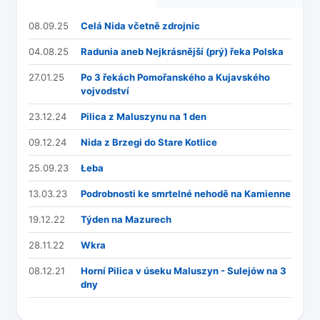
08.09.25
Celá Nida včetně zdrojnic
04.08.25
Radunia aneb Nejkrásnější (prý) řeka Polska
27.01.25
Po 3 řekách Pomořanského a Kujavského
vojvodství
23.12.24
Pilica z Maluszynu na 1 den
09.12.24
Nida z Brzegi do Stare Kotlice
25.09.23
Łeba
13.03.23
Podrobnosti ke smrtelné nehodě na Kamienne
19.12.22
Týden na Mazurech
28.11.22
Wkra
08.12.21
Horní Pilica v úseku Maluszyn - Sulejów na 3
dny