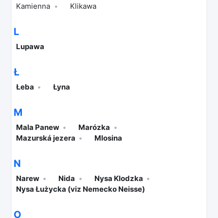
Kamienna
Klikawa
L
Lupawa
Ł
Łeba
Łyna
M
Mala Panew
Marózka
Mazurská jezera
Mlosina
N
Narew
Nida
Nysa Klodzka
Nysa Łużycka (viz Nemecko Neisse)
O