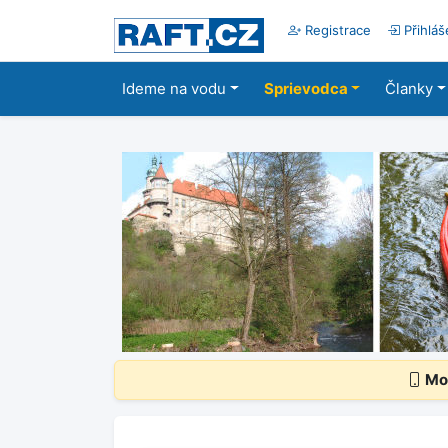
Registrace
Přihláš
Ideme na vodu
Sprievodca
Članky
Mob