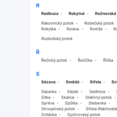
R
Radbuza
Rokytná
Rožnovská
Rakovnický potok
Robečský potok
Rokytka
Rolava
Romže
R
Rozkošský potok
Ř
Řečický potok
Řečička
Říčka
S
Sázava
Smědá
Střela
Sv
Sázavka
Sázek
Sedlnice
Sitka
Skalice
Slatinný potok
Spréva
Spůlka
Stebenka
Stroupínský potok
Střela (Náchodsk
Svitávka
Sychrovský potok