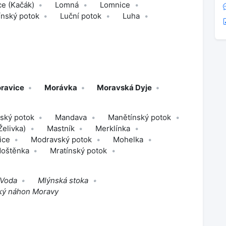
e (Kačák)
Lomná
Lomnice
ínský potok
Luční potok
Luha
ravice
Morávka
Moravská Dyje
ský potok
Mandava
Manětínský potok
Želivka)
Mastník
Merklínka
ice
Modravský potok
Mohelka
oštěnka
Mratínský potok
 Voda
Mlýnská stoka
ký náhon Moravy