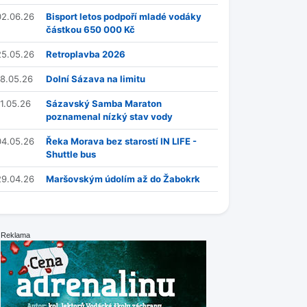
02.06.26
Bisport letos podpoří mladé vodáky
částkou 650 000 Kč
25.05.26
Retroplavba 2026
18.05.26
Dolní Sázava na limitu
11.05.26
Sázavský Samba Maraton
poznamenal nízký stav vody
04.05.26
Řeka Morava bez starostí IN LIFE -
Shuttle bus
29.04.26
Maršovským údolím až do Žabokrk
Reklama