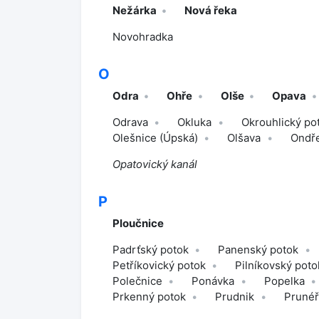
Nežárka
Nová řeka
Novohradka
O
Odra
Ohře
Olše
Opava
Odrava
Okluka
Okrouhlický po
Olešnice (Úpská)
Olšava
Ondře
Opatovický kanál
P
Ploučnice
Padrťský potok
Panenský potok
Petříkovický potok
Pilníkovský poto
Polečnice
Ponávka
Popelka
Prkenný potok
Prudnik
Prunéř