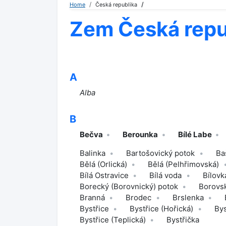
Home
Česká republika
Zem Česká repu
A
Alba
B
Bečva
Berounka
Bílé Labe
Balinka
Bartošovický potok
Ba
Bělá (Orlická)
Bělá (Pelhřimovská)
Bílá Ostravice
Bílá voda
Bílovk
Borecký (Borovnický) potok
Borovs
Branná
Brodec
Brslenka
Bystřice
Bystřice (Hořická)
Bys
Bystřice (Teplická)
Bystřička