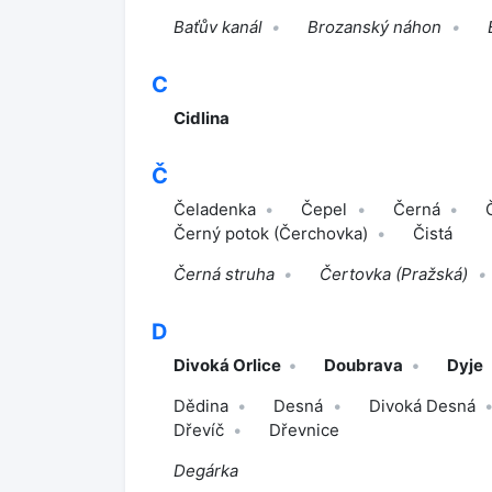
Baťův kanál
Brozanský náhon
C
Cidlina
Č
Čeladenka
Čepel
Černá
Černý potok (Čerchovka)
Čistá
Černá struha
Čertovka (Pražská)
D
Divoká Orlice
Doubrava
Dyje
Dědina
Desná
Divoká Desná
Dřevíč
Dřevnice
Degárka