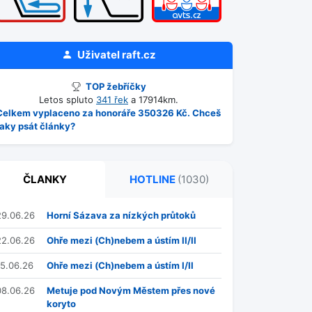
Uživatel
raft.cz
TOP žebříčky
Letos spluto
341 řek
a 17914km.
Celkem vyplaceno za honoráře 350326 Kč. Chceš
taky psát články?
ČLANKY
HOTLINE
(1030)
29.06.26
Horní Sázava za nízkých průtoků
22.06.26
Ohře mezi (Ch)nebem a ústím II/II
15.06.26
Ohře mezi (Ch)nebem a ústím I/II
08.06.26
Metuje pod Novým Městem přes nové
koryto