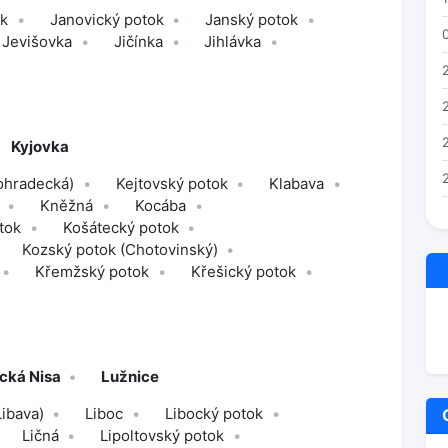
ok
Janovický potok
Janský potok
Jevišovka
Jičínka
Jihlávka
Kyjovka
ohradecká)
Kejtovský potok
Klabava
Kněžná
Kocába
tok
Košátecký potok
Kozský potok (Chotovinský)
Křemžský potok
Křešický potok
cká Nisa
Lužnice
Libava)
Liboc
Libocký potok
Ličná
Lipoltovský potok