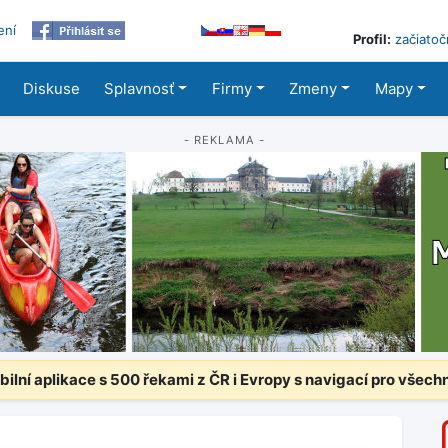
ení
Profil:
začiatoč
Diskuse
Splavnosť
Firmy
Zmeny
Mapy
- REKLAMA -
ilní aplikace s 500 řekami z ČR i Evropy s navigací pro všech