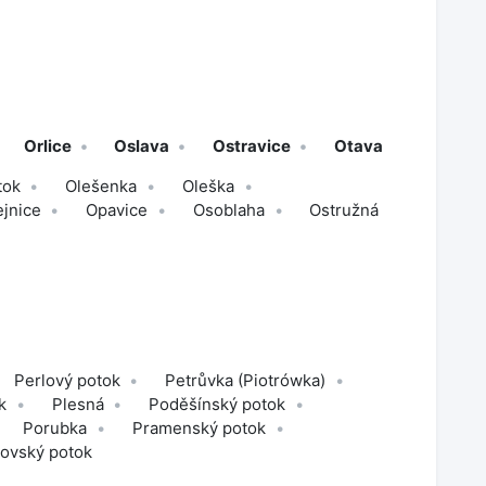
Orlice
Oslava
Ostravice
Otava
tok
Olešenka
Oleška
jnice
Opavice
Osoblaha
Ostružná
Perlový potok
Petrůvka (Piotrówka)
k
Plesná
Poděšínský potok
Porubka
Pramenský potok
ovský potok