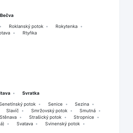
 Bečva
Roklanský potok
Rokytenka
otava
Rtyňka
itava
Svratka
Senetínský potok
Senice
Sezina
Slavíč
Smržovský potok
Smutná
Stěnava
Strašický potok
Stropnice
á)
Svatava
Svinenský potok