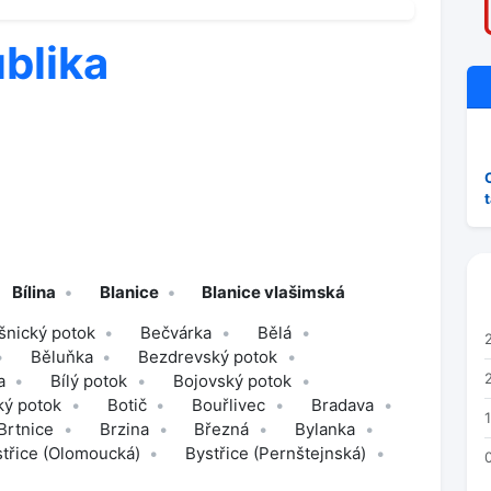
blika
Bílina
Blanice
Blanice vlašimská
šnický potok
Bečvárka
Bělá
Běluňka
Bezdrevský potok
a
Bílý potok
Bojovský potok
ký potok
Botič
Bouřlivec
Bradava
Brtnice
Brzina
Březná
Bylanka
třice (Olomoucká)
Bystřice (Pernštejnská)