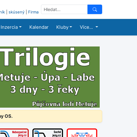
ník
|
skúsený
|
Firma
Inzercia
Kalendar
Kluby
Více...
ny OS.