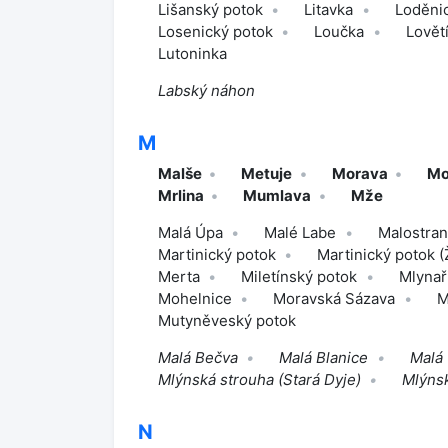
Lišanský potok
Litavka
Loděnic
Losenický potok
Loučka
Lovět
Lutoninka
Labský náhon
M
Malše
Metuje
Morava
Mo
Mrlina
Mumlava
Mže
Malá Úpa
Malé Labe
Malostran
Martinický potok
Martinický potok (
Merta
Miletínský potok
Mlynař
Mohelnice
Moravská Sázava
M
Mutyněveský potok
Malá Bečva
Malá Blanice
Malá
Mlýnská strouha (Stará Dyje)
Mlýns
N