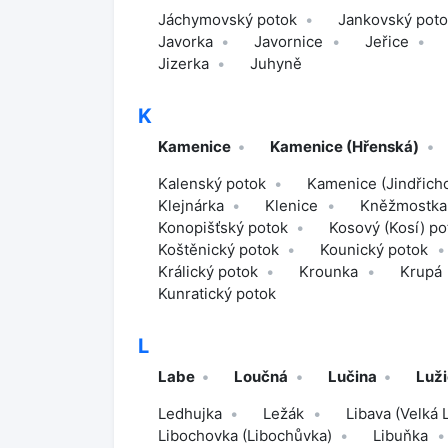
Jáchymovský potok
Jankovský pot
Javorka
Javornice
Jeřice
Jizerka
Juhyně
K
Kamenice
Kamenice (Hřenská)
Kalenský potok
Kamenice (Jindřich
Klejnárka
Klenice
Kněžmostka
Konopišťský potok
Kosový (Kosí) po
Koštěnický potok
Kounický potok
Králický potok
Krounka
Krupá
Kunratický potok
L
Labe
Loučná
Lučina
Luži
Ledhujka
Ležák
Libava (Velká 
Libochovka (Libochůvka)
Libuňka