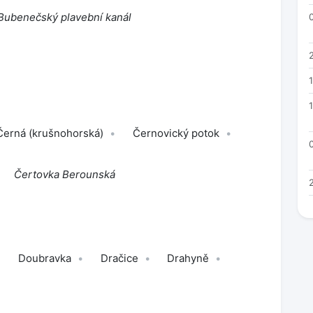
Bubenečský plavební kanál
Černá (krušnohorská)
Černovický potok
Čertovka Berounská
Doubravka
Dračice
Drahyně