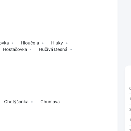
ovka
Hloučela
Hluky
Hostačovka
Hučivá Desná
1
Chotýšanka
Chumava