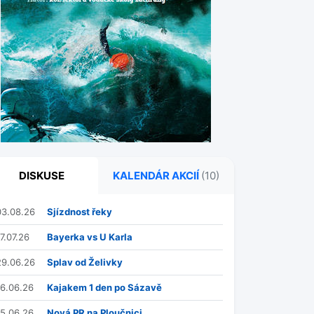
DISKUSE
KALENDÁR AKCIÍ
(10)
03.08.26
Sjízdnost řeky
7.07.26
Bayerka vs U Karla
29.06.26
Splav od Želivky
16.06.26
Kajakem 1 den po Sázavě
15.06.26
Nová PR na Ploučnici