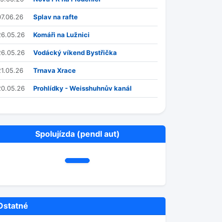
07.06.26
Splav na rafte
26.05.26
Komáři na Lužnici
26.05.26
Vodácký víkend Bystřička
21.05.26
Trnava Xrace
20.05.26
Prohlídky - Weisshuhnův kanál
Spolujízda (pendl aut)
Ostatné