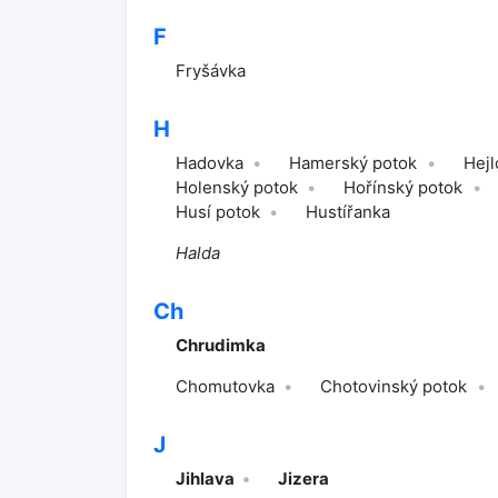
F
Fryšávka
H
Hadovka
Hamerský potok
Hejl
Holenský potok
Hořínský potok
Husí potok
Hustířanka
Halda
Ch
Chrudimka
Chomutovka
Chotovinský potok
J
Jihlava
Jizera