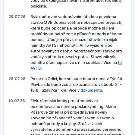
vody po ekologické havárii na přehradě, tok hlídají
policisté.
29.07.26
Byla opětovně vodoprávním úřadem povolena
stavba MVE Dubina včetně nebezpečné propusti,
která bude oplocena a nebude možné si ji ani
prohlédnout natož zde v případě nehody někomu
pomoci. Úřad jen převzal názor stavitele a nijak
námitky AVTS nehodnotil. Ani 5 vyjádření od
autorizovaných osob o nebezpečnosti stavby pro
vodáky a přírodu nezval v potaz. Stavebník vše
odmítl a úřad napsal, že s ním souhlasí. Více na
fb
AVTS
.
28.07.26
Pozor na Orlici, kde se bude bourat most v Týništi.
Plavba zde bude zcela zakázána a to v období 2. -
16.8., uzavírka 1 km. Více v
dokumentu
.
10.07.26
Elektrárenská lobby prostřednictvím
pozměňovacího návrhu poslankyně Ing. Marie
Pošarové změnila při projednávání novely
stavebního zákona též vodní zákon a zákon o
ochraně přírody a krajiny. Zrušila v nich
vyvratitelnou domněnku převažujícího veřejného