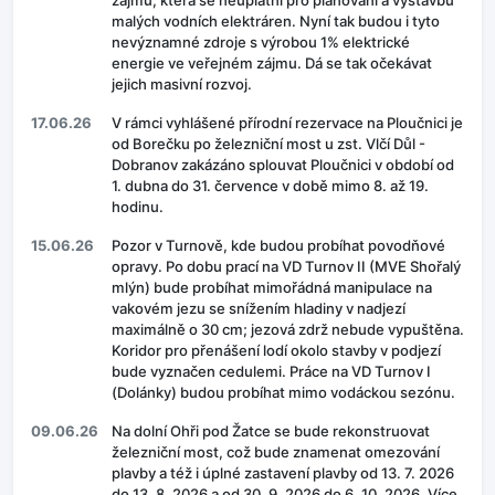
zájmu, která se neuplatní pro plánování a výstavbu
malých vodních elektráren. Nyní tak budou i tyto
nevýznamné zdroje s výrobou 1% elektrické
energie ve veřejném zájmu. Dá se tak očekávat
jejich masivní rozvoj.
17.06.26
V rámci vyhlášené přírodní rezervace na Ploučnici je
od Borečku po železniční most u zst. Vlčí Důl -
Dobranov zakázáno splouvat Ploučnici v období od
1. dubna do 31. července v době mimo 8. až 19.
hodinu.
15.06.26
Pozor v Turnově, kde budou probíhat povodňové
opravy. Po dobu prací na VD Turnov II (MVE Shořalý
mlýn) bude probíhat mimořádná manipulace na
vakovém jezu se snížením hladiny v nadjezí
maximálně o 30 cm; jezová zdrž nebude vypuštěna.
Koridor pro přenášení lodí okolo stavby v podjezí
bude vyznačen cedulemi. Práce na VD Turnov I
(Dolánky) budou probíhat mimo vodáckou sezónu.
09.06.26
Na dolní Ohři pod Žatce se bude rekonstruovat
železniční most, což bude znamenat omezování
plavby a též i úplné zastavení plavby od 13. 7. 2026
do 13. 8. 2026 a od 30. 9. 2026 do 6. 10. 2026. Více