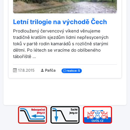
Letní trilogie na východě Čech
Prodloužený červencový víkend věnujeme
tradičně kratším sjezdům lidmi nepřesycených
toků v partě rodin kamarádů s rozličně starými
dětmi. Po létech se vracíme do oblíbeného
tábořiště ...
17.8.2015
Pafča
reakce: 5