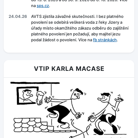
na
sps.cz
.
24.04.26
AVTS zjistila závažné skutečnosti. I bez platného
povolení se odebírá veškerá voda z řeky Jizery a
úřady místo okamžitého zákazu odběru do zajištění
platného povolení jen požadují, aby majitel jezu
podal žádost o povolení. Více na
fb stránkách
.
VTIP KARLA MACASE