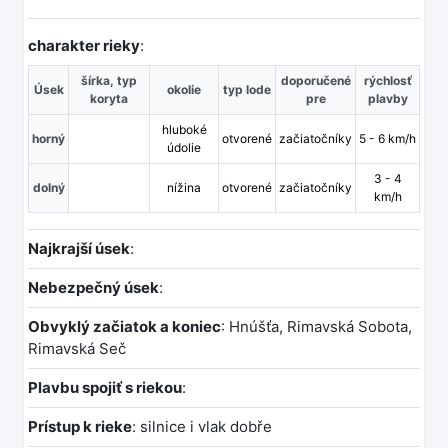
charakter rieky
:
šírka, typ
doporučené
rýchlosť
Úsek
okolie
typ lode
koryta
pre
plavby
hluboké
horný
otvorené
začiatočníky
5 - 6 km/h
údolie
3 - 4
dolný
nížina
otvorené
začiatočníky
km/h
Najkrajší úsek
:
Nebezpečný úsek
:
Obvyklý začiatok a koniec
: Hnúšťa, Rimavská Sobota,
Rimavská Seč
Plavbu spojiť s riekou
:
Prístup k rieke
: silnice i vlak dobře