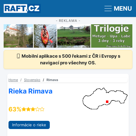
Registrace
Přihlášení
MENU
- REKLAMA -
Mobilní aplikace s 500 řekami z ČR i Evropy s
navigací pro všechny OS.
Home
Slovensko
Rimava
Rieka Rimava
63%
Informácie o rieke