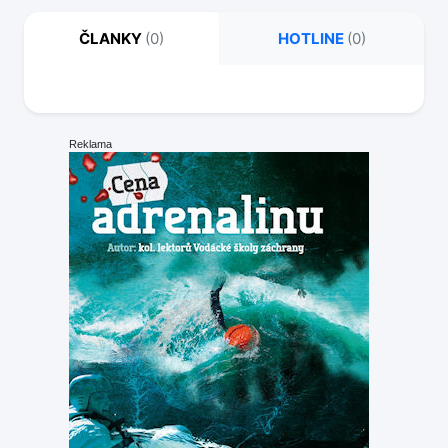
jesenské -
kajak
ZW, WW I
25
Vlkyňa
5.7.11
ČLANKY
(0)
HOTLINE
(0)
Dušan
Vodočet:
Popis:
řeka je většinou stupňovitá. 500 olej a pak pěkný,
spíše menší stav
větší či menší stupeň. jen před Rimavskou sečí a za ní to
trochu víc teče, je tam dlouhý úsek. jinak je to hezká čistá
říčka, srovnatelná s naší Bílinou. Pozor u Rimavské seče
nevystupovat a rychle pryč - mnoho Romů, ale opravdu
hodně a dost divokých
Reklama