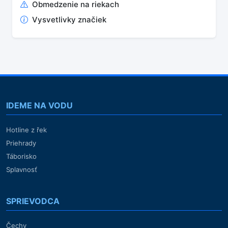
Obmedzenie na riekach
Vysvetlivky značiek
IDEME NA VODU
Hotline z řek
Priehrady
Táborisko
Splavnosť
SPRIEVODCA
Čechy