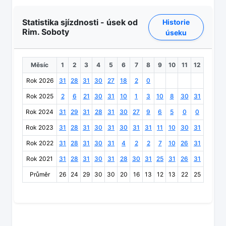
Statistika sjízdnosti - úsek od
Historie
Rim. Soboty
úseku
Měsíc
1
2
3
4
5
6
7
8
9
10
11
12
Rok 2026
31
28
31
30
27
18
2
0
Rok 2025
2
6
21
30
31
10
1
3
10
8
30
31
Rok 2024
31
29
31
28
31
30
27
9
6
5
0
0
Rok 2023
31
28
31
30
31
30
31
31
11
10
30
31
Rok 2022
31
28
31
30
31
4
2
2
7
10
26
31
Rok 2021
31
28
31
30
31
28
30
31
25
31
26
31
Průměr
26
24
29
30
30
20
16
13
12
13
22
25