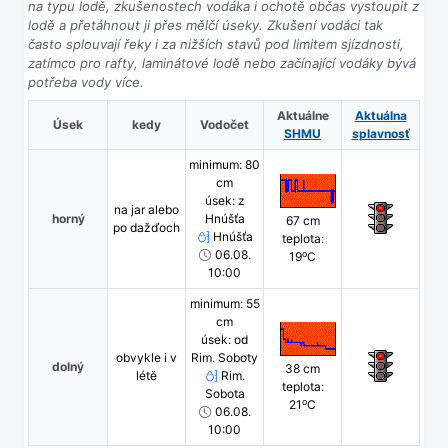
na typu lodě, zkušenostech vodáka i ochotě občas vystoupit z
lodě a přetáhnout ji přes mělčí úseky. Zkušení vodáci tak
často splouvají řeky i za nižších stavů pod limitem sjízdnosti,
zatímco pro rafty, laminátové lodě nebo začínající vodáky bývá
potřeba vody více.
Aktuálne
Aktuálna
Úsek
kedy
Vodočet
SHMU
splavnosť
minimum: 80
cm
úsek: z
na jar alebo
horný
Hnúšťa
67 cm
po dažďoch
Hnúšťa
teplota:
06.08.
o
19
C
10:00
minimum: 55
cm
úsek: od
obvykle i v
Rim. Soboty
dolný
38 cm
létě
Rim.
teplota:
Sobota
o
21
C
06.08.
10:00