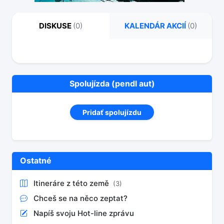
DISKUSE
(0)
KALENDÁR AKCIÍ
(0)
Spolujízda (pendl aut)
Pridať spolujízdu
Ostatné
Itineráre z této země
(3)
Chceš se na něco zeptat?
Napíš svoju Hot-line zprávu