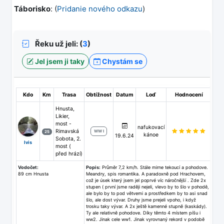
Táborisko
: (
Pridanie nového odkazu
)
Řeku už jeli: (
3
)
Jel jsem ji taky
Chystám se
Kdo
Km
Trasa
Obtížnost
Datum
Loď
Hodnocení
Hnusta,
Likier,
most -
nafukovací
Rimavská
WW I
25
kánoe
19.6.24
Sobota, 2.
Ivis
most (
před hrází)
Vodočet:
Popis:
Průměr 7,2 km/h. Stále mirne tekoucí a pohodove.
89 cm Hnusta
Meandry, spis romantika. A paradoxně pod Hrachovem,
což je úsek který jsem jel poprvé víc náročnější . Zde 2x
stupen ( první jsme raději nejeli, vlevo by to šlo v pohodě,
ale bylo by to pod větvemi a prostředkem by to asi snad
šlo, ale dost vývar. Druhy jsme prejeli vpoho, i když
trosku taky vývar. A 2x ještě kamenné stupně (kaskády).
Ty ale relativně pohodove. Díky těmto 4 místem píšu i
ww2. Jinak cele ww1. Jinak vyrovnaný rekord v podobě