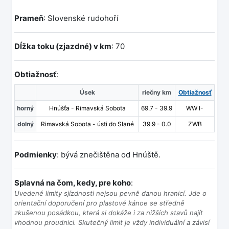
Prameň
: Slovenské rudohoří
Dĺžka toku (zjazdné) v km
: 70
Obtiažnosť
:
Úsek
riečny km
Obtiažnosť
horný
Hnúšťa - Rimavská Sobota
69.7 - 39.9
WW I-
dolný
Rimavská Sobota - ústi do Slané
39.9 - 0.0
ZWB
Podmienky
: bývá znečištěna od Hnúště.
Splavná na čom, kedy, pre koho
:
Uvedené limity sjízdnosti nejsou pevně danou hranicí. Jde o
orientační doporučení pro plastové kánoe se středně
zkušenou posádkou, která si dokáže i za nižších stavů najít
vhodnou proudnici. Skutečný limit je vždy individuální a závisí