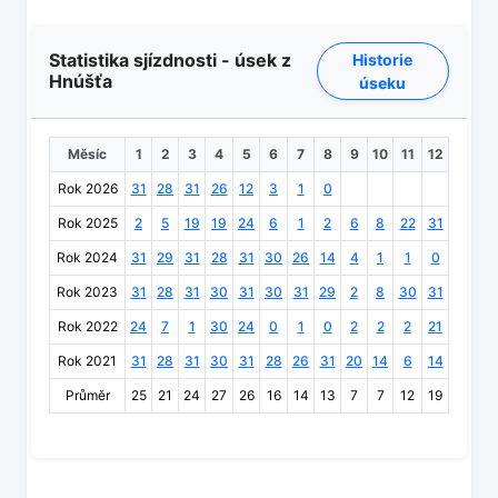
Statistika sjízdnosti - úsek z
Historie
Hnúšťa
úseku
Měsíc
1
2
3
4
5
6
7
8
9
10
11
12
Rok 2026
31
28
31
26
12
3
1
0
Rok 2025
2
5
19
19
24
6
1
2
6
8
22
31
Rok 2024
31
29
31
28
31
30
26
14
4
1
1
0
Rok 2023
31
28
31
30
31
30
31
29
2
8
30
31
Rok 2022
24
7
1
30
24
0
1
0
2
2
2
21
Rok 2021
31
28
31
30
31
28
26
31
20
14
6
14
Průměr
25
21
24
27
26
16
14
13
7
7
12
19